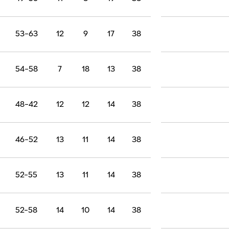
53-63
12
9
17
38
54-58
7
18
13
38
48-42
12
12
14
38
46-52
13
11
14
38
52-55
13
11
14
38
52-58
14
10
14
38