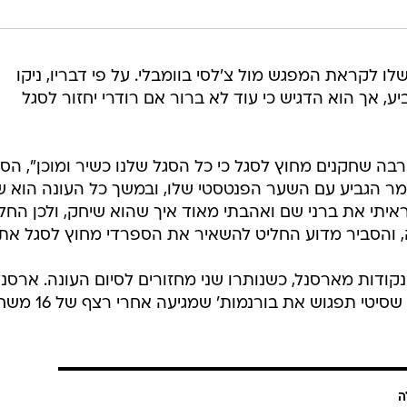
לו לקראת המפגש מול צ'לסי בוומבלי. על פי דבריו, ניקו
ע, אך הוא הדגיש כי עוד לא ברור אם רודרי יחזור לסגל
רבה שחקנים מחוץ לסגל כי כל הסגל שלנו כשיר ומוכן", הס
גמר הגביע עם השער הפנטסטי שלו, ובמשך כל העונה הוא ש
יתי את ברני שם ואהבתי מאוד איך שהוא שיחק, ולכן החל
ה, והסביר מדוע החליט להשאיר את הספרדי מחוץ לסגל אתמ
קודות מארסנל, כשנותרו שני מחזורים לסיום העונה. ארסנ
תארח את ברנלי במחזור הבא, בעוד שסיטי תפגוש את
ה