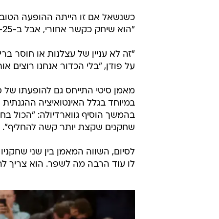
כשנשאל אם זו הייתה ההופעה הטובה
"הוא שיחק כקשר אחורי, אבל ב-20-25 הדקות האחרונות מול ברנטפורד הוא היה יוצא מן הכלל".
"זה לא עניין של עצלנות או חוסר בריצ
על פודן, "בלי הכדור אנחנו רוצים או
מאמן סיטי התייחס גם להופעתו של סי
במיוחד בגלל האינטואיציה ההגנתית ש
בהמשך הוסיף גווארדיולה: "הכול בחי
שחקנים שקצת יותר קשה להחליף".
לו עוד הרבה מה לשפר. הוא צריך להי