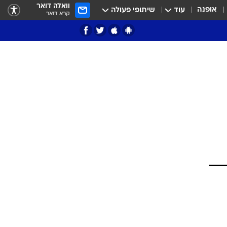
וואלה דואר
אופנה
עוד
שיתופי פעולה
קרא דואר
ציון 3
דאבל דריבל
י