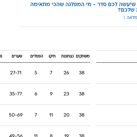
שיעשה לכם סדר - מי המפלגה שהכי מתאימה
 שלכם?
מלאה
משחקים
נצחונות
תיקו
הפסדים
שערים
נק
27-71
5
7
26
38
35-77
6
9
23
38
50-69
7
11
20
38
49-56
11
8
19
38