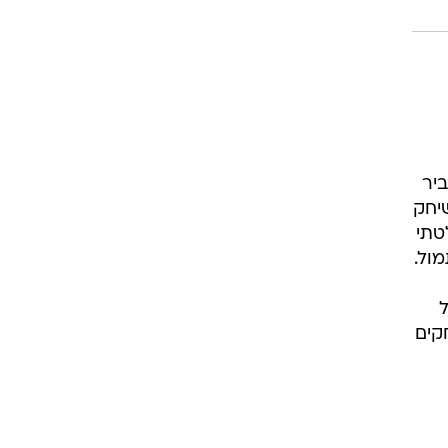
ביר
יחק
טתי
ול.
ל
 בורנמות' שמגיעה אחרי רצף של 16 משחקים