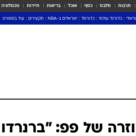
תרבות
סלבס
כסף
אוכל
בריאות
תיירות
טכנולוגיה
ראלי
כדורגל עולמי
כדורסל
ישראלים ב-NBA
תקצירים
עוד בספורט
ליגה אנגלית
ליגת העל
דני אבדיה
מונדיאל 2026
 העל
ליגה ספרדית
דאבל דריבל
NBA
נה
ליגה איטלקית
יורוליג וכדורסל אירופי
טבלאות
ו
ליגה גרמנית
ליגה לאומית
פודקאסטים
ליגה צרפתית
נבחרות ישראל בכדורסל
מסכמים מחזור
שראל
ליגת האלופות
כדורסל נשים
אבא של שבת
ית
הליגה האירופית
מעל הטבעת
דרום אמריקה
סערה בממלכה
טניס
טראש טוק
ספורט אמריקא
רה של פפ: "ברנרדו
פוקר