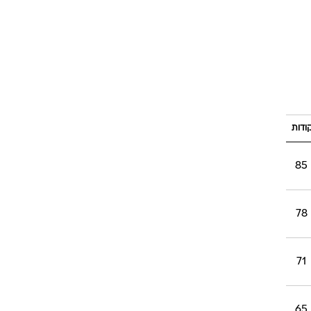
ודות
85
78
71
65