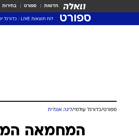
חדשות
ספורט
בחירות
ספורט
לוח תוצאות LIVE
כדורגל יש
ליגת העל Winner
סטט' ליגת
גביע המדי
גביע הטוט
שגרירים
נבחרות י
ליגה לאומ
ליגה א'
ספורט
/
כדורגל עולמי
/
ליגה אנגלית
המחמאה המוז