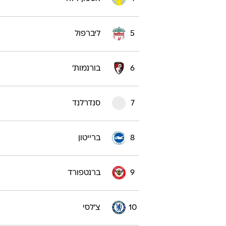
5
ליברפול
6
בורנמות'
7
סנדרלנד
8
ברייטון
9
ברנטפורד
10
צ'לסי