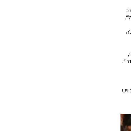
:
לה
,
י".
לסיום, השווה המאמן בין שני שחקניו ואמר: "ברנרדו כבר סבא, ופיל עדיין ילד קטן. הוא בן 24-25 ויש