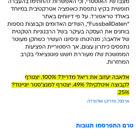
מצבו של האוסטרי, וכי האפשרות להחתימו בהעברה
חופשית בקיץ נתפסת כאופציה אטרקטיבית במיוחד
באולד טראפורד. על פי דיווחים באתר
"FussballDaten", השדים האדומים וקבוצות נוספות
בוחנים את העסקה בעיקר בשל הרבגוניות הטקטית
של אלאבה; מנהיגותו וניסיונו העשיר כשחקן מעוטר
נתפסים כיתרון עצום, אך היסטוריית הפציעות
הממושכת שלו מעוררת חשש פוטנציאלי בקרב
המחזרות.
אלאבה יעזוב את ריאל מדריד? 100%. יצטרף
לקבוצה איטלקית? 49%. יצטרף למנצ'סטר יונייטד?
25%.
ארסנל
פדריקו ואלוורדה
טרם התפרסמו תגובות