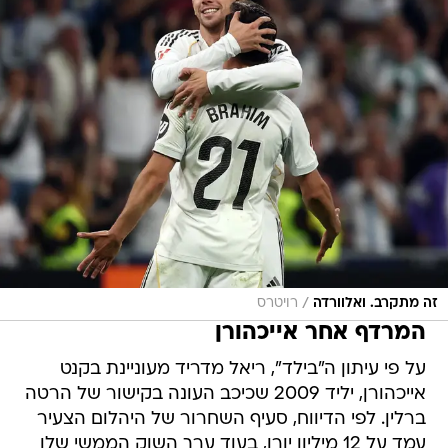
/
זה מתקרב. ואלוורדה
רויטרס
המרדף אחר אייכהורן
על פי עיתון ה"בילד", ריאל מדריד מעוניינת בקנט
אייכהורן, יליד 2009 שכיכב העונה בקישור של הרטה
ברלין. לפי הדיווח, סעיף השחרור של היהלום הצעיר
עמד על 12 מיליון יורו, בעוד ערך השוק הממשי שלו