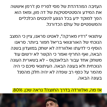
העזיבה המהדהדת של מסי לפריז סן ז'רמן איששה
את המידע והסטטיסטיקות של דה מון, ומאז הוא
הפך למוקד ידע בכל הנוגע להיבטים הכלכליים
והמשפטיים של עולם הכדורגל.
עיתונאי "רדיו מארקה", לאטיגו סראנו, ציין כי המצב
הנוכחי של האורוגוואי בריאל חמור ביותר. סראנו
הוסיף כי לדעתו ואלוורדה לא ישחק במועדון בשנה
הבאה, ואף החריף ואמר כי הקשר לא ירשום עוד
משחק אחד עבור הבלאנקוס - לא בשארית העונה
הנוכחית ולא בעונה הבאה. העיתונאי סיכם כי היה
מהמר על כסף רב שפדה לא יהיה חלק מהסגל
בעונה הבאה.
אז מה, ואלוורדה בדרך החוצה? נראה שכן. 80%.