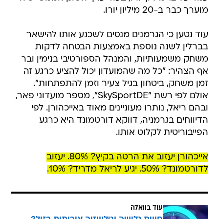
מוערך כבר ב-20 מיליון יורו.
עוד נטען כי הגרמנים מנסים לשכנע אותו להישאר
בברלין לשנה נוספת באמצעות הבטחה לדקות
משחק משמעותיות, והמנהל הספורטיבי בנימין ובר
אף הצהיר: "כל מה שהמועדון יכול להציע כרגע זה
זמן משחק, ביטחון בגיל צעיר וזמן להתפתחות".
אולם לפי רשת "SkySportDE", מספר מועדוני פאר,
ובהם ריאל, נותרו מעוניינים מאוד באייכהורן. לפי
הדיווחים בגרמניה, דווקא דורטמונד היא כרגע
הפייבוריטית לקלוט אותו.
אייכהורן יעזוב את הרטה בקיץ? 80%. יעזוב
לדורטמונד? 50%. יגיע לריאל מדריד? 10%.
עוד בוואלה