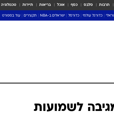
תרבות
סלבס
כסף
אוכל
בריאות
תיירות
טכנולוגיה
ראלי
כדורגל עולמי
כדורסל
ישראלים ב-NBA
תקצירים
עוד בספורט
ליגה אנגלית
ליגת העל
דני אבדיה
מונדיאל 2026
 העל
ליגה ספרדית
דאבל דריבל
NBA
נה
ליגה איטלקית
יורוליג וכדורסל אירופי
טבלאות
ו
ליגה גרמנית
ליגה לאומית
פודקאסטים
ליגה צרפתית
נבחרות ישראל בכדורסל
מסכמים מחזור
שראל
ליגת האלופות
כדורסל נשים
אבא של שבת
ית
הליגה האירופית
מעל הטבעת
דרום אמריקה
סערה בממלכה
טניס
טראש טוק
ספורט אמריקא
גיבה לשמועות
פוקר