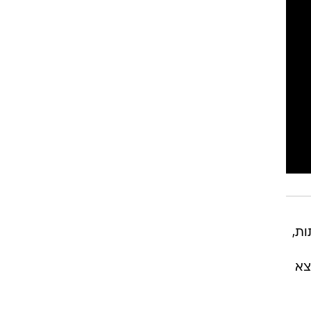
רוגבי וקריקט
גולף
ביליארד
תקצירים
ת,
צא