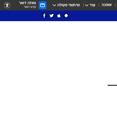
וואלה דואר
אופנה
עוד
שיתופי פעולה
קרא דואר
ציון 3
דאבל דריבל
י