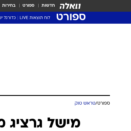
חדשות
ספורט
בחירות
ספורט
לוח תוצאות LIVE
כדורגל יש
ליגת העל Winner
סטט' ליגת
גביע המדי
גביע הטוט
שגרירים
נבחרות י
ליגה לאומ
ליגה א'
ספורט
/
טראש טוק
מישל גרציג מ