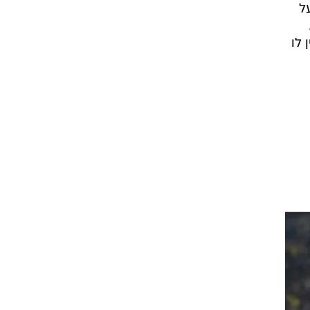
ל
 לו