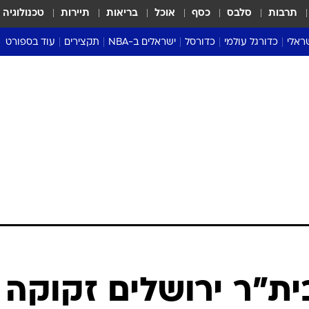
תרבות
סלבס
כסף
אוכל
בריאות
תיירות
טכנולוגיה
ראלי
כדורגל עולמי
כדורסל
ישראלים ב-NBA
תקצירים
עוד בספורט
ליגה אנגלית
ליגת העל
דני אבדיה
מונדיאל 2026
 העל
ליגה ספרדית
דאבל דריבל
NBA
נה
ליגה איטלקית
יורוליג וכדורסל אירופי
טבלאות
ו
ליגה גרמנית
ליגה לאומית
פודקאסטים
ליגה צרפתית
נבחרות ישראל בכדורסל
מסכמים מחזור
שראל
ליגת האלופות
כדורסל נשים
אבא של שבת
ית
הליגה האירופית
מעל הטבעת
דרום אמריקה
סערה בממלכה
טניס
טראש טוק
ספורט אמריקא
בית"ר ירושלים זקוקה
פוקר