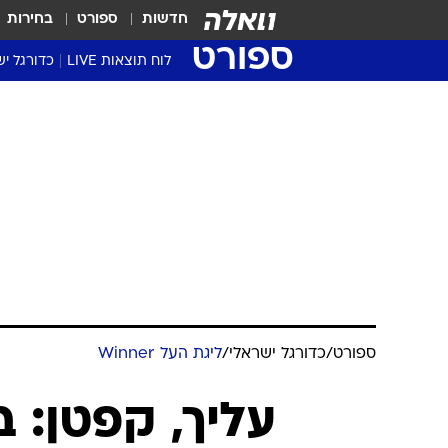
חדשות
ספורט
בחירות
ספורט
לוח תוצאות LIVE
כדורגל יש
ליגת העל Winner
סטט' ליגת
גביע המדי
גביע הטוט
שגרירים
נבחרות י
ליגה לאומ
ליגה א'
ספורט
/
כדורגל ישראלי
/
ליגת העל Winner
עליך, קפטן: 