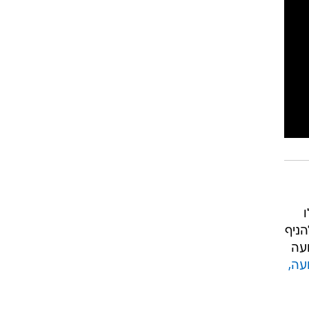
רוגבי וקריקט
גולף
ביליארד
תקצירים
ו
ניף
עה
עה,