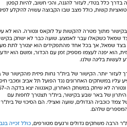
 בדרך כלל בטדי, לעזור להגנה, והכי חשוב, להיות קפטן
אציות קשות, כולל מצב שבו הקבוצה עשויה להיקלע לפיגו
קישור מתוך מטרה להקשות על לוקאס ונטורה. הוא לא ע
צד שמאל כשקאלו עבר לאמצע. שועה כבר לא ישחק בקישו
בצד שמאל, אך בכל אחד מהתפקידים הוא יצטרך לתת מע
זית, הוא יפנה לעצמו מספיק זמן עם הכדור, ומשם הוא יודע
 לעשות בליגה שלנו.
ך לעזור יותר. הקישור של בית"ר נחות פיזית מהקישור של 
 עליו במשחקים האחרונים נגד הפועל תל אביב ומכבי חיפ
הקישור הבאר שבעי מגיע רענן יותר. ונטורה לא שיחק במשחק האחרון, 
 פרץ הוחלף בדקה ה-72. על היתרון של באר שבע בקישור, בית"ר תצטרך לחפות עם
 צמד כוכביה הגדולים, שועה ואצילי. הם הסיכוי של בית"ר
 המספרים שלהם.
ית"ר הרבה משחקים גדולים ורגעים מטורפים,
כולל זכייה בגב