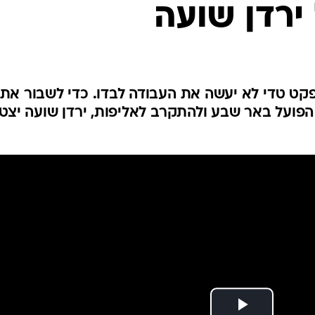
ירדן שועה
ענפים נוספים
לוח שידורים
החידה של ספור
ארכיון מדורים
כתבו לנו
פקט טדי לא יעשה את העבודה לבדו. כדי לשבור את
הפועל באר שבע ולהתקרב לאליפות, ירדן שועה יצט