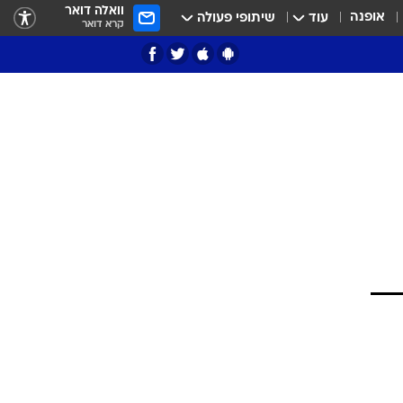
וואלה דואר
אופנה
עוד
שיתופי פעולה
קרא דואר
ציון 3
דאבל דריבל
י