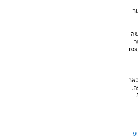
ר
שה
ר
צמו
באר
ה.
קאנגווה יצא בדקה ה-57
יע