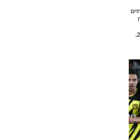
יים
וברק יצחקי לא ניצחה את הפועל באר שבע, אבל גם בעידן שועה, שהגיע לבירה באוקטובר 2020,