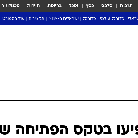
תרבות
סלבס
כסף
אוכל
בריאות
תיירות
טכנולוגיה
ראלי
כדורגל עולמי
כדורסל
ישראלים ב-NBA
תקצירים
עוד בספורט
ליגה אנגלית
ליגת העל
דני אבדיה
מונדיאל 2026
 העל
ליגה ספרדית
דאבל דריבל
NBA
נה
ליגה איטלקית
יורוליג וכדורסל אירופי
טבלאות
ו
ליגה גרמנית
ליגה לאומית
פודקאסטים
ליגה צרפתית
נבחרות ישראל בכדורסל
מסכמים מחזור
שראל
ליגת האלופות
כדורסל נשים
אבא של שבת
ית
הליגה האירופית
מעל הטבעת
דרום אמריקה
סערה בממלכה
טניס
טראש טוק
ספורט אמריקא
פיעו בטקס הפתיחה ש
פוקר