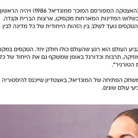
הטקס ייערך באצטדיון מקסיקו סיטי (האצטקה המפורסם המוכר ממונדיאל 1986) ויהיה הראשון
שלוש המדינות המארחות מקסיקו, ארצות הברית וקנדה.
טקסים נועד לשלב בין הזהות הייחודית של כל מדינה לבין
"גביע העולם הוא רגע שהעולם כולו חולק יחד. הטקסים במקס
ן מוזיקה, תרבות וכדורגל באופן שמשקף גם את הייחוד של כל
הטורניר".
חק הפתיחה של המונדיאל, באצטדיון שייכנס להיסטוריה
י עולם שונים.