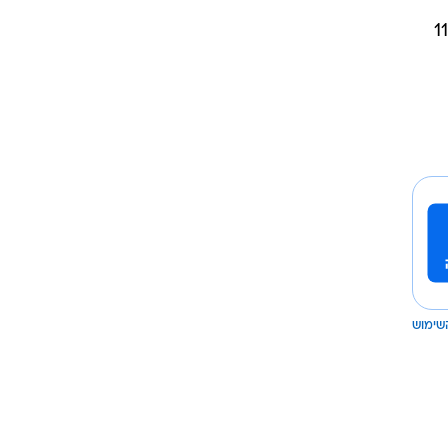
מונדיאל 2026 יכלול 104 משחקים ב-16 ערים מארחות ברחבי צפון אמריקה. הטורניר ייפתח ב-11
שימוש