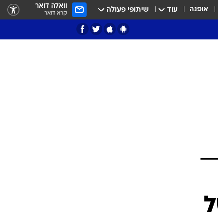
וואלה דואר
אופנה
עוד
שיתופי פעולה
קרא דואר
ציון 3
דאבל דריבל
י
ל