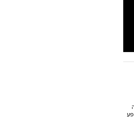
רוגבי וקריקט
גולף
ביליארד
תקצירים
ה
פע