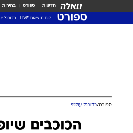
חדשות
ספורט
בחירות
ספורט
לוח תוצאות LIVE
כדורגל יש
ליגת העל Winner
סטט' ליגת
גביע המדי
גביע הטוט
שגרירים
נבחרות י
ליגה לאומ
ליגה א'
ספורט
/
כדורגל עולמי
הכוכבים שיו