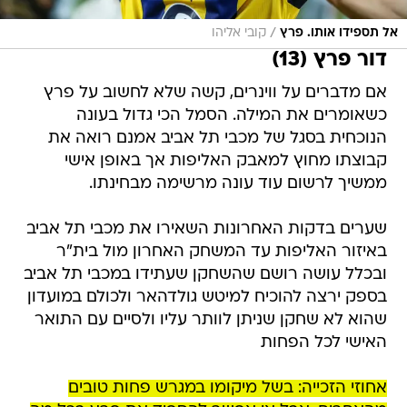
/
אל תספידו אותו. פרץ
קובי אליהו
דור פרץ (13)
אם מדברים על ווינרים, קשה שלא לחשוב על פרץ
כשאומרים את המילה. הסמל הכי גדול בעונה
הנוכחית בסגל של מכבי תל אביב אמנם רואה את
קבוצתו מחוץ למאבק האליפות אך באופן אישי
ממשיך לרשום עוד עונה מרשימה מבחינתו.
שערים בדקות האחרונות השאירו את מכבי תל אביב
באיזור האליפות עד המשחק האחרון מול בית"ר
ובכלל עושה רושם שהשחקן שעתידו במכבי תל אביב
בספק ירצה להוכיח למיטש גולדהאר ולכולם במועדון
שהוא לא שחקן שניתן לוותר עליו ולסיים עם התואר
האישי לכל הפחות
אחוזי הזכייה: בשל מיקומו במגרש פחות טובים