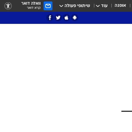
וואלה דואר
אופנה
עוד
שיתופי פעולה
קרא דואר
ציון 3
דאבל דריבל
י