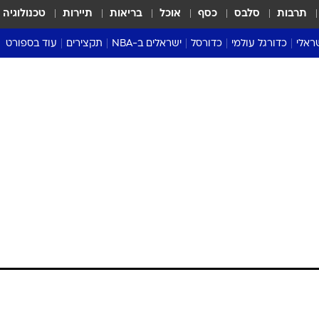
תרבות
סלבס
כסף
אוכל
בריאות
תיירות
טכנולוגיה
ראלי
כדורגל עולמי
כדורסל
ישראלים ב-NBA
תקצירים
עוד בספורט
ליגה אנגלית
ליגת העל
דני אבדיה
מונדיאל 2026
 העל
ליגה ספרדית
דאבל דריבל
NBA
נה
ליגה איטלקית
יורוליג וכדורסל אירופי
טבלאות
ו
ליגה גרמנית
ליגה לאומית
פודקאסטים
ליגה צרפתית
נבחרות ישראל בכדורסל
מסכמים מחזור
שראל
ליגת האלופות
כדורסל נשים
אבא של שבת
ית
הליגה האירופית
מעל הטבעת
דרום אמריקה
סערה בממלכה
טניס
טראש טוק
ספורט אמריקא
פוקר