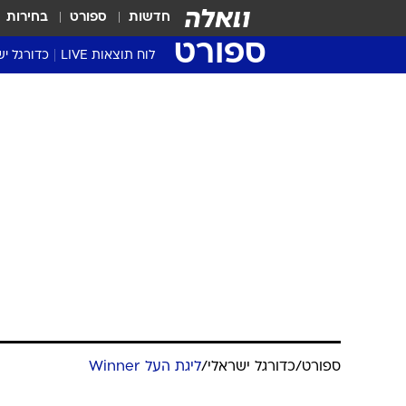
חדשות
ספורט
בחירות
ספורט
לוח תוצאות LIVE
כדורגל יש
ליגת העל Winner
סטט' ליגת
גביע המדי
גביע הטוט
שגרירים
נבחרות י
ליגה לאומ
ליגה א'
ספורט
/
כדורגל ישראלי
/
ליגת העל Winner