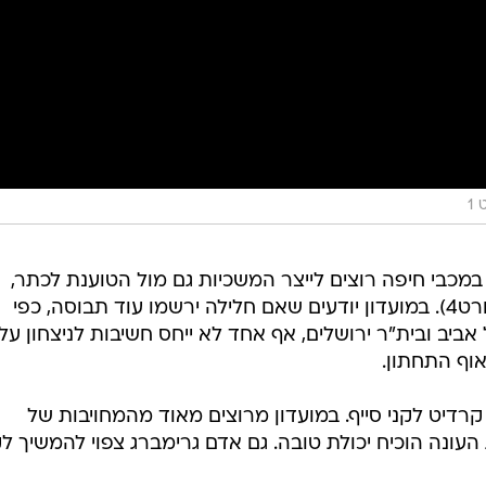
1
במכבי חיפה רוצים לייצר המשכיות גם מול הטוענת לכתר,
הפועל באר שבע (רביעי, 20:00, ספורט4). במועדון יודעים שאם חלילה ירשמו עוד תבוסה, כפי
ביב ובית"ר ירושלים, אף אחד לא ייחס חשיבות לניצחון על
וף התחתון.
דיט לקני סייף. במועדון מרוצים מאוד מהמחויבות של
ונה הוכיח יכולת טובה. גם אדם גרימברג צפוי להמשיך ל