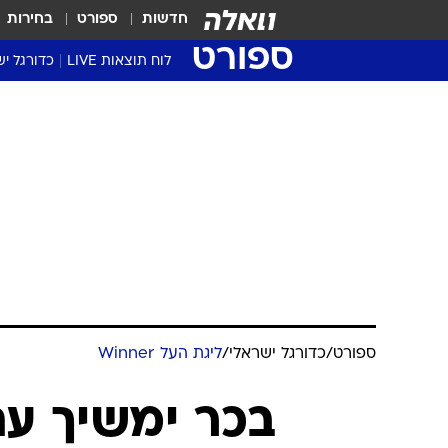
חדשות
ספורט
בחירות
ספורט
לוח תוצאות LIVE
כדורגל יש
ליגת העל Winner
סטט' ליגת
גביע המדי
גביע הטוט
שגרירים
נבחרות י
ליגה לאומ
ליגה א'
ספורט
/
כדורגל ישראלי
/
ליגת העל Winner
בכר ימשיך עם 