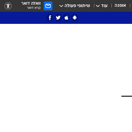
וואלה דואר
אופנה
עוד
שיתופי פעולה
קרא דואר
ציון 3
דאבל דריבל
י