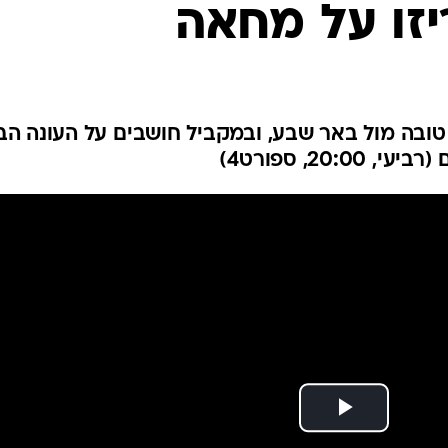
זו על מחאה
ענפים נוספים
לוח שידורים
החידה של ספור
ארכיון מדורים
כתבו לנו
 טובה מול באר שבע, ובמקביל חושבים על העונה ה
20, ספורט4)