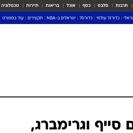
תרבות
סלבס
כסף
אוכל
בריאות
תיירות
טכנולוגיה
ראלי
כדורגל עולמי
כדורסל
ישראלים ב-NBA
תקצירים
עוד בספורט
ליגה אנגלית
ליגת העל
דני אבדיה
מונדיאל 2026
 העל
ליגה ספרדית
דאבל דריבל
NBA
נה
ליגה איטלקית
יורוליג וכדורסל אירופי
טבלאות
ו
ליגה גרמנית
ליגה לאומית
פודקאסטים
ליגה צרפתית
נבחרות ישראל בכדורסל
מסכמים מחזור
שראל
ליגת האלופות
כדורסל נשים
אבא של שבת
ית
הליגה האירופית
מעל הטבעת
דרום אמריקה
סערה בממלכה
טניס
טראש טוק
ספורט אמריקא
סייף וגרימברג,
פוקר