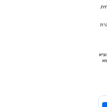
ית.
גרת
 באצטדיון להוציא
שא