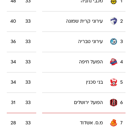
1
מכבי נתניה
33
48
2
עירוני קרית שמונה
33
40
3
עירוני טבריה
33
36
4
הפועל חיפה
33
34
5
בני סכנין
33
34
6
הפועל ירושלים
33
31
7
מ.ס. אשדוד
33
28