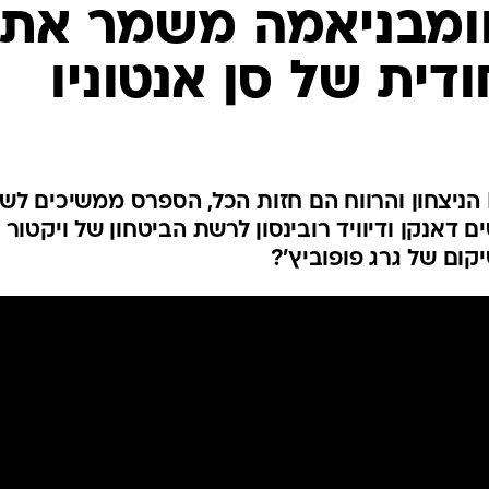
ענפים נוספים
וומבניאמה משמר את
לוח שידורים
דית של סן אנטוניו
החידה של ספור
ארכיון מדורים
כתבו לנו
בעוד שבמרבית קבוצות ה-NBA הניצחון והרווח הם חזות הכל, הספרס ממשיכים 
ם דאנקן ודיוויד רובינסון לרשת הביטחון של ויקטור
יקום של גרג פופוביץ'?