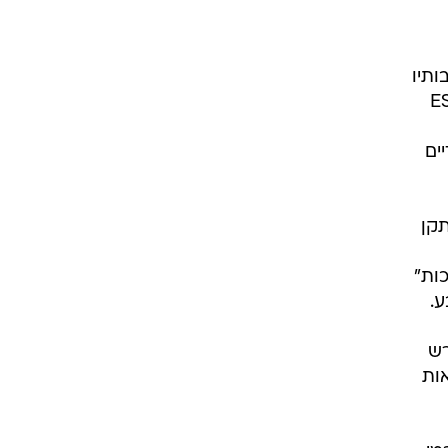
ותיו
שאלה על ידי רמונה שלבורן מ-ESPN
ים
תקן
ות"
ע.
רש
ות