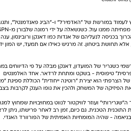
 לעמוד במורשת של "האדמירל" ו-"הביג פאנדמנטל", ותגוב
תמיד מדגישות כיצד נוכחותם דווקא מפחיתה ממנו עול. כשנ
ך בכניסה לנעליהם של אגדות כמו דאנקן ורובינסון, ענה
 אלא תחושת ביטחון. זה מרגיש כאילו אם תמעד, יש המון ידי
רשמי כשגריר של המועדון, דאנקן מבלה על פי הדיווחים במ
ספרסית" טיפוסית - בשקט ומתחת לרדאר. אחד האלמנטים
ל הצרפתי הוא יצירת "רוטינה ייחודית" הכוללת ספיגת "מכ
את הפיזיקה של המשחק ולהכין את גופו הענק לקרבות בצב
"שגרירותי" ועוזר לוויקטור לנווט במחויבויות שמחוץ למג
תוכנית הטכנית. גם כיום, זמן רב לאחר פרישתו, ניתן לרא
ניאמה - שהיה המומחיות האמיתית של הפורוורד האגדי.