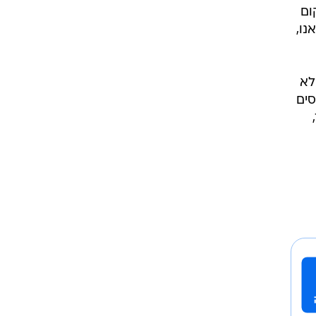
שיקום
נו,
לא
סים