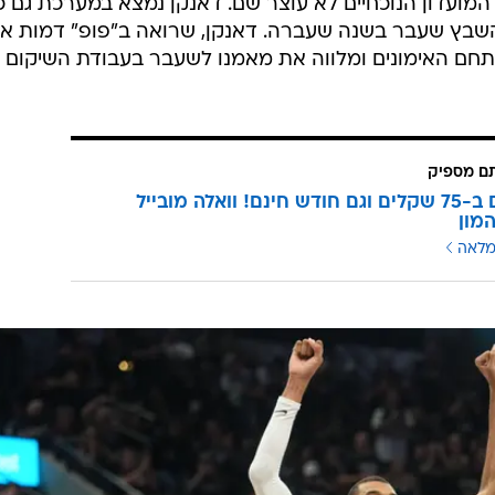
מועדון הנוכחיים לא עוצר שם. דאנקן נמצא במערכת גם כ
השבץ שעבר בשנה שעברה. דאנקן, שרואה ב"פופ" דמות אב
תחם האימונים ומלווה את מאמנו לשעבר בעבודת השיקום
תם מספיק
3 מנויים ב-75 שקלים וגם חודש חינם! וואלה מובייל
מון
מלאה