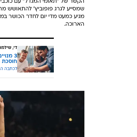
הקשר של "תאומי המגדל" עם כוכבי ה
שמסייע לגרג פופוביץ' להתאושש מ
מגיע כמעט מדי יום לחדר הכושר במ
הארוכה.
די, שילמ
חוסכת ה
לכתבה ה