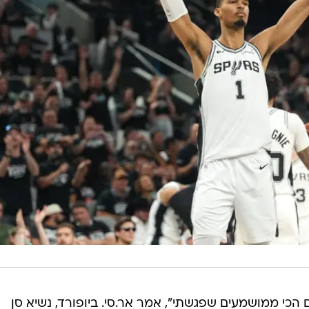
כי ממושמעים שפגשתי", אמר אר.סי. ביופורד, נשיא סן