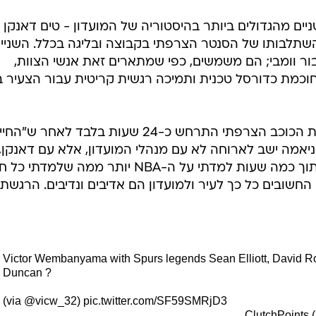
ניים מהגדולים ביותר בהיסטוריה של המועדון - טים דאנקן
 בהשתלבותו של הסנטר הצרפתי בקבוצה ובליגה בכלל. השניי
בור וומבי; הם משמשים, כפי שמתארים זאת אנשי הצוות,
וכמת כדורסל טכנית ותמיכה רגשית קריטית עבור הצעיר ב
אחד הסיפורים המפורסמים על חניכת הכוכב הצרפתי התרחש כ-24 שעות בלבד לאחר ש
יאמה ישב לארוחה לא עם מנהלי המועדון, אלא עם דאנקן,
רובינסון, מאנו ג'ינובילי ושון אליוט. "בתוך כמה שעות למדתי על ה-NBA יותר ממה שלמדתי
חשובים כל כך לעיר ולמועדון הם אדיבים ונדיבים. הרגשתי
Victor Wembanyama with Spurs legends Sean Elliott, David Ro
Duncan ?
(via @vicw_32)
pic.twitter.com/SF59SMRjD3