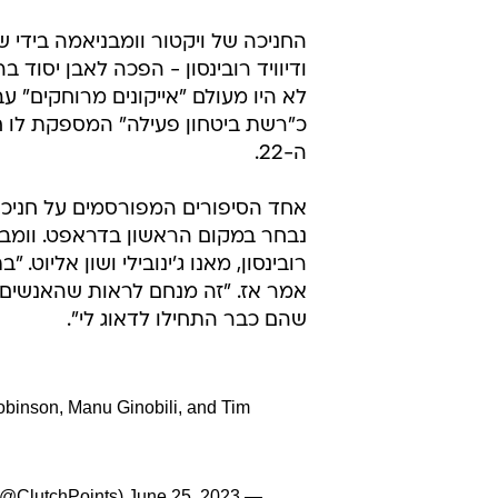
החניכה של ויקטור וומבניאמה בידי ש
ודיוויד רובינסון - הפכה לאבן יסוד
לא היו מעולם "אייקונים מרוחקים" ע
כ"רשת ביטחון פעילה" המספקת לו ח
ה-22.
נבחר במקום הראשון בדראפט. וומבנ
אמר אז. "זה מנחם לראות שהאנשים ה
שהם כבר התחילו לדאוג לי".
binson, Manu Ginobili, and Tim
June 25, 2023
— ClutchPoints (@ClutchPoints)