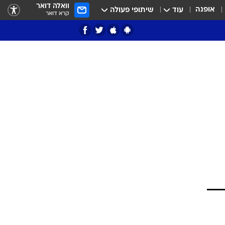
וואלה דואר
אופנה
עוד
שיתופי פעולה
קרא דואר
ציון 3
דאבל דריבל
י