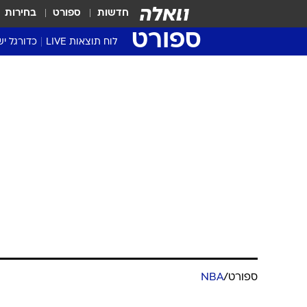
חדשות
ספורט
בחירות
ספורט
לוח תוצאות LIVE
כדורגל יש
ליגת העל Winner
סטט' ליגת
גביע המדי
גביע הטוט
שגרירים
נבחרות י
ליגה לאומ
ליגה א'
ספורט
/
NBA