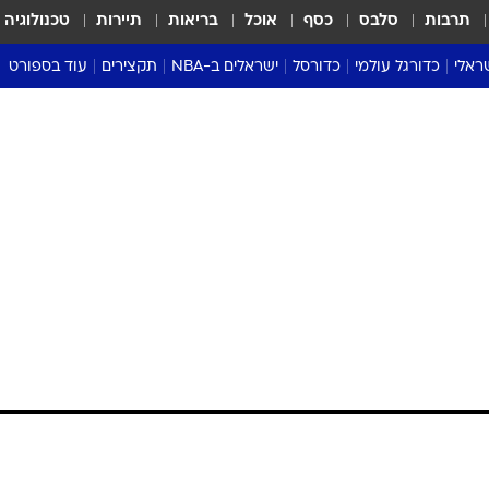
תרבות
סלבס
כסף
אוכל
בריאות
תיירות
טכנולוגיה
ראלי
כדורגל עולמי
כדורסל
ישראלים ב-NBA
תקצירים
עוד בספורט
ליגה אנגלית
ליגת העל
דני אבדיה
מונדיאל 2026
 העל
ליגה ספרדית
דאבל דריבל
NBA
נה
ליגה איטלקית
יורוליג וכדורסל אירופי
טבלאות
ו
ליגה גרמנית
ליגה לאומית
פודקאסטים
ליגה צרפתית
נבחרות ישראל בכדורסל
מסכמים מחזור
שראל
ליגת האלופות
כדורסל נשים
אבא של שבת
ית
הליגה האירופית
מעל הטבעת
דרום אמריקה
סערה בממלכה
טניס
טראש טוק
ספורט אמריקא
פוקר