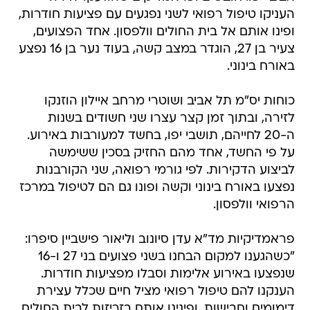
העניקו טיפול רפואי לשני נפגעים עם פציעות חודרות,
ופינו אותם אל בית החולים וולפסון. אחד הפצועים,
צעיר בן 27, הוגדר במצב קשה, בעוד נער בן 16 נפצע
באורח בינוני.
כוחות יס"מ תל אביב ושוטרי מרחב איילון הוזנקו
לזירה, ובתוך זמן קצר עצרו שני חשודים בשנות
ה-20 לחייהם, תושבי יפו, בחשד למעורבות באירוע.
על פי החשד, אחד מהם החזיק בסכין ששימשה
לביצוע הדקירות. לפי גורמי רפואה, שני הקורבנות
נפצעו באורח בינוני וקשה ופונו גם הם לטיפול במרכז
הרפואי וולפסון.
פראמדיקיות מד"א עדן סיונוב וליאור פישביין סיפרו:
"כשהגענו למקום הבחנו בשני פצועים בני 27 ו-16
שנפצעו באירוע אלימות וסבלו מפציעות חודרות.
הענקנו להם טיפול רפואי מציל חיים שכלל עצירת
דימומים וחבישות, ופינינו אותם בזריזות לבית החולים