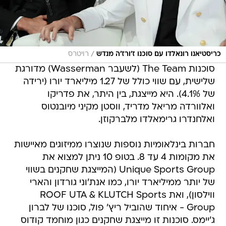
/
כריסטיאנו רונאלדו עם סוכנו ז'ורז'ה מנדש
רויטרס
סוכנות The Team (לשעבר Wasserman) מדורגת
שלישית, עם שווי כולל של 1.27 מיליארד יורו (ירידה
של 4.1%). היא מייצגת, בין היתר, את פדריקו
ואלוורדה מריאל מדריד, ווסטן מקיני מיובנטוס
ואלחנדרו גרימאלדו מלברקוזן.
חברות בינלאומיות נוספות שנוצרו ממיזוגים מאיישות
את מקומות 4 עד 8. בטופ 10 ניתן למצוא את
Unique Sports Group (המייצגת שחקנים בשווי
של יותר ממיליארד יורו, כמו אנת'וני גורדון והארי
ווילסון), ואת ROOF UTA & KLUTCH Sports
Group - איחוד שהוביל ריץ' פול, סוכנו של לברון
ג'יימס. סוכנות זו מייצגת שחקנים כגון מוחמד קודוס