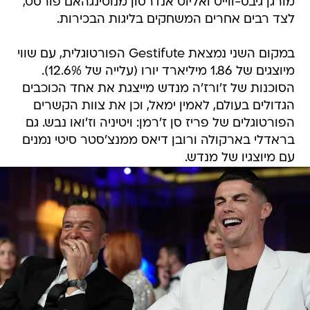
מורגן גיבס-ווייט ואליוט אנדרסון מנוטינגהאם פורסט,
לצד רבים אחרים המשחקים בליגות הבכירות.
במקום השני נמצאת Gestifute הפורטוגלית, עם שווי
מיוצגים של 1.86 מיליארד יורו (עלייה של 12.6%).
הסוכנות של ז'ורז'ה מנדש מייצגת את אחד הכוכבים
הגדולים בעולם, לאמין ימאל, וכן את צוות הקשרים
הפורטוגלים של פריז סן ז'רמן: ויטיניה וז'ואו נבש. גם
בראדלי בארקולה ורובן דיאס ממנצ'סטר סיטי נמנים
עם מיוצגיו של מנדש.