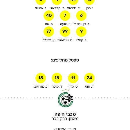
י. כהן
ל. גדראני
ב. קרבאלי
נ. אנטווי
40
7
6
ז. בן שימול
י. שועה
ב. אנו
77
99
9
ג. קאלו
ח. גונסאלס
ע. אצילי
ספסל מחליפים:
18
15
11
24
ד. חוגי
ט. מוזי
ד. מיכה
ג. מורוזוב
מכבי חיפה
מאמן:
ברק
בכר
מערך המשחק