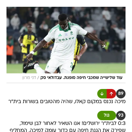
/
עוד שלישייה שמכבי חיפה סופגת. עבדולאי סק
דני מרון
89
מיכה נכנס במקום קאלו, שהיה מהטובים בשורות בית"ר
93
גול
0:3 לבית"ר ירושלים! אנו השאיר לאחור לבן שימול,
שפירק את הגנת חיפה עם כדור עומק למיכה. המחליף