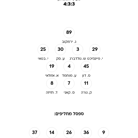
4:3:3
89
ג. ירמקוב
25
30
3
29
י. פיינגזיכט
ש. גולדברג
ע. סק
י. בטאי
19
4
45
ס. דון
ע. מוחמד
א. אזולאי
8
7
11
ק. גורה
ס. קאני
ד. חזיזה
ספסל מחליפים:
37
14
26
36
9