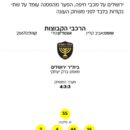
ירושלים על מכבי חיפה, הפער מהפסגה עומד על שתי
נקודות בלבד לפני משחק העונה
הרכבי הקבוצות
שופט:
אביב
קליין
אצטדיון:
טדי
קהל:
26670
בית"ר ירושלים
מאמן:
ברק
יצחקי
מערך המשחק
4:3:3
55
מ. סילבה
2
4
44
16