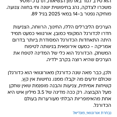
הוא סירב לגור בארמון הנשיאות, תרם כ-90%
משכרו לצדקה, נהג בחיפושית ישנה וחי בחווה צנועה.
מוחיקה נפטר ב-14 במאי 2025 בגיל 89.
הערכים הליברלים הללו, החינוך, הרווחה, הצניעות
חדרו לכדורגל המקומי כמובן. אורגוואי כמעט תמיד
היתה התאחדות הכדורגל המסודרת ביותר בדרום
אמריקה - כמעט אירופאית בגישתה לטיפוח
המשחק. הכדורגל הוא כלי של המדינה לטפח את
הערכים שהיא רוצה בקרב ילדיה.
ולכן, כבר מאה שנה כדורגלן מאורוגוואי הוא כדורגלן
שכולם יודעים מה יקבלו ממנו. נחישות אין קץ,
קשיחות אמיתית, צניעות והבנה מופנמת שאין שחקן
מעל הקבוצה. רק ככה מדינה של 3.5 מיליון איש היא
אחת מהאימפריות הבלתי מעורערות בעולם
הכדורגל.
נבחרת אורוגוואי
מונדיאל