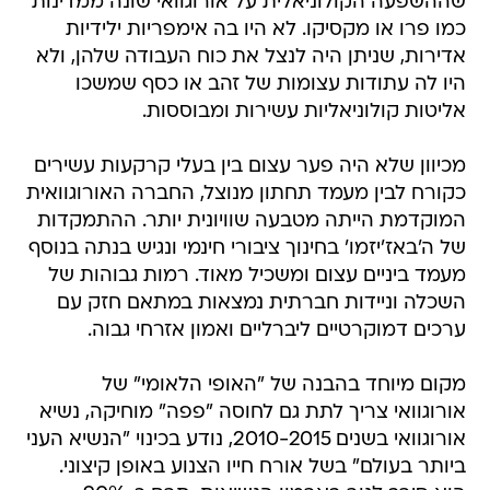
שההשפעה הקולוניאלית על אורוגוואי שונה ממדינות
כמו פרו או מקסיקו. לא היו בה אימפריות ילידיות
אדירות, שניתן היה לנצל את כוח העבודה שלהן, ולא
היו לה עתודות עצומות של זהב או כסף שמשכו
אליטות קולוניאליות עשירות ומבוססות.
מכיוון שלא היה פער עצום בין בעלי קרקעות עשירים
כקורח לבין מעמד תחתון מנוצל, החברה האורוגוואית
המוקדמת הייתה מטבעה שוויונית יותר. ההתמקדות
של ה'באז'יזמו' בחינוך ציבורי חינמי ונגיש בנתה בנוסף
מעמד ביניים עצום ומשכיל מאוד. רמות גבוהות של
השכלה וניידות חברתית נמצאות במתאם חזק עם
ערכים דמוקרטיים ליברליים ואמון אזרחי גבוה.
מקום מיוחד בהבנה של "האופי הלאומי" של
אורוגוואי צריך לתת גם לחוסה "פפה" מוחיקה, נשיא
אורוגוואי בשנים 2010-2015, נודע בכינוי "הנשיא העני
ביותר בעולם" בשל אורח חייו הצנוע באופן קיצוני.