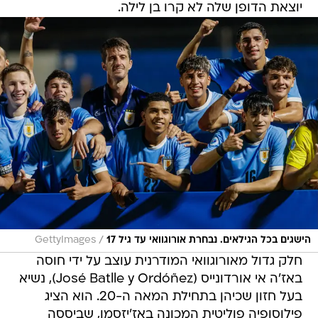
יוצאת הדופן שלה לא קרו בן לילה.
/
הישגים בכל הגילאים. נבחרת אורוגוואי עד גיל 17
GettyImages
חלק גדול מאורוגוואי המודרנית עוצב על ידי חוסה
באז'ה אי אורדונייס (José Batlle y Ordóñez), נשיא
בעל חזון שכיהן בתחילת המאה ה-20. הוא הציג
פילוסופיה פוליטית המכונה באז'יזסמו, שביססה