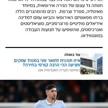
חוותה גל עצום של הגירה אירופאית, במיוחד
מאיטליה, ספרד וצרפת. רבים מהמהגרים הללו
ברחו מפאשיזם האירופאי והביאו עמם למדינה
אידיאלים פוליטיים פרוגרסיביים, סוציאליסטים
ואנרכיסטים, שהשפיעו על תנועות העבודה
במונטווידאו.
עוד בוואלה
איזו תוכנית לתואר שני במנהל עסקים
מציעה הכי הרבה קורסי בחירה?
בשיתוף הקריה האקדמית אונו