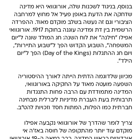
בנוסף, בניגוד לשכנות שלה, אורוגוואי היא מדינה
שדחקה את הדעת באופן פעיל אל מחוץ למרחבה
הציבורי וגם זה נעשה בשלב מוקדם מאוד. ההפרדה
הרשמית בין דת ומדינה עוגנה בחוקת 1917. אורוגוואי
אפילו "חילנה" את לוח השנה: חג המולד שונה ל"יום
המשפחה", השבוע הקדוש הפך ל"שבוע התיירות",
ויום חג ההתגלות (Day of the Kings) הפך ל"יום
הילד".
מכיוון שלדוגמה הדתית הייתה לאורך ההיסטוריה
השפעה מועטה מאוד על החקיקה באורוגוואי,
המדינה מתמודדת עם הרבה פחות התנגדות
תרבותית בעת העברת מדיניות ליברלית מבחינה
חברתית כמו הפלות, המתות חסד וזכויות להט"ב.
צריך לומר שהדרך של אורוגוואי נקבעה אפילו
מוקדם עוד יותר מהתקופה של חוסה באז'ה אי
אורדונייס כראש המדינה. כבר במאה ה-19 אורוגוואי