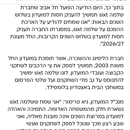
בתוך כך, היום הודיעה הפועל תל אביב שחברת
שלמה sixt תמשיך להעניק חסות למועדון בשלוש
השנים הבאות: "אנו שמחים להודיע על הארכת
ההסכם על שלמה sixt, במסגרתו החברה תעניק
חסות למועדון בשלוש השנים הקרובות, החל מעונת
2026/27".
חברת הליסינג וההשכרה, אשר תומכת במועדון החל
משנת 2003, תמשיך לספק את צי הרכבים לשחקני
הקבוצה ועובדי המועדון. לוגו שלמה sixt ימשיך
להתנוסס על גב מדי השחקנים ועל שלטי הפרסום
במשחקי הבית באצטדיון בלומפילד.
מנכ"ל המועדון, גיא פרימור: "אני שמח ששלמה sixt
נשארת חלק מהמשפחה האדומה. התמיכה והאהדה
למועדון במרוצת השנים אינה מובנת מאליה, ואני
שבע רצון מכך שנוכל לספק לשחקנים ואנשי