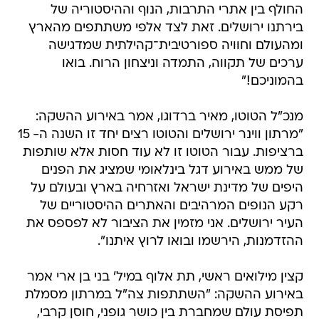
החולף בין אתרי התרבות, הנוף וההיסטוריה של
בירתנו ירושלים. זאת לצד אלפי משתתפים מהארץ
ומהעולם וחוויה ספורטיבית־קהילתית שמדגישה
ערכים של תקווה, התמדה וניצחון הרוח. בואו
בהמוניכם!"
מנכ"ל הטוטו, מאיר ברדוגו, אמר באירוע ההשקה:
"מרתון ווינר ירושלים והטוטו רצים יחד זו השנה ה- 15
ברציפות. עבור הטוטו זו לא עוד חסות אלא שותפות
של ממש באירוע דגל בינלאומי שמציג את הפנים
היפים של מדינת ישראל ואזרחיה בארץ ובעולם על
רקע הנופים המרהיבים והאתרים ההיסטוריים של
העיר ירושלים. אני מזמין את הציבור לא לפספס את
ההזדמנות, הירשמו ובואו לרוץ איתנו".
קצין מילואים ראשי, תת אלוף במיל' בני בן ארי אמר
באירוע ההשקה: "השתתפות צה"ל במרתון מסמלת
תפיסת עולם שמחברת בין כושר גופני, חוסן קרבי,