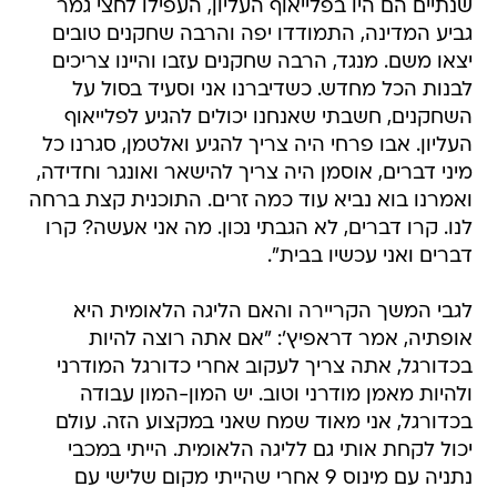
שנתיים הם היו בפלייאוף העליון, העפילו לחצי גמר
גביע המדינה, התמודדו יפה והרבה שחקנים טובים
יצאו משם. מנגד, הרבה שחקנים עזבו והיינו צריכים
לבנות הכל מחדש. כשדיברנו אני וסעיד בסול על
השחקנים, חשבתי שאנחנו יכולים להגיע לפלייאוף
העליון. אבו פרחי היה צריך להגיע ואלטמן, סגרנו כל
מיני דברים, אוסמן היה צריך להישאר ואונגר וחדידה,
ואמרנו בוא נביא עוד כמה זרים. התוכנית קצת ברחה
לנו. קרו דברים, לא הגבתי נכון. מה אני אעשה? קרו
דברים ואני עכשיו בבית".
לגבי המשך הקריירה והאם הליגה הלאומית היא
אופתיה, אמר דראפיץ': "אם אתה רוצה להיות
בכדורגל, אתה צריך לעקוב אחרי כדורגל המודרני
ולהיות מאמן מודרני וטוב. יש המון-המון עבודה
בכדורגל, אני מאוד שמח שאני במקצוע הזה. עולם
יכול לקחת אותי גם לליגה הלאומית. הייתי במכבי
נתניה עם מינוס 9 אחרי שהייתי מקום שלישי עם