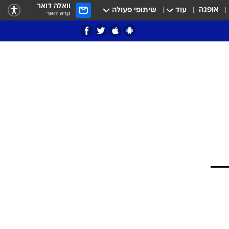
וואלה דואר
אופנה
עוד
שיתופי פעולה
קרא דואר
ציון 3
דאבל דריבל
י