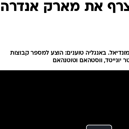
ענפים נוספים
רף את מארק אנדרה
לוח שידורים
החידה של ספור
ארכיון מדורים
כתבו לנו
ונדיאל. באנגליה טוענים: הוצע למספר קבוצות
ר יונייטד, ווסטהאם וטוטנהאם