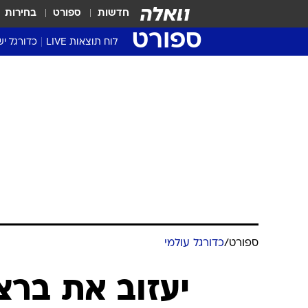
חדשות
ספורט
בחירות
ספורט
לוח תוצאות LIVE
כדורגל יש
ליגת העל Winner
סטט' ליגת
גביע המדי
גביע הטוט
שגרירים
נבחרות י
ליגה לאומ
ליגה א'
ספורט
/
כדורגל עולמי
יעזוב את ברצ