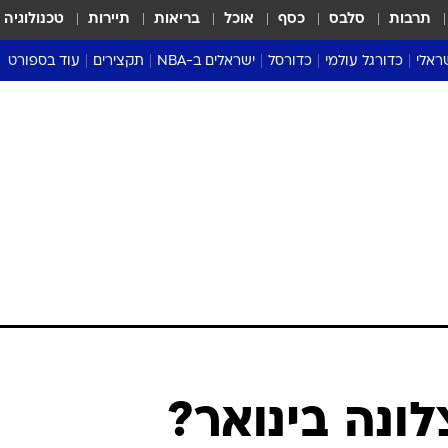
תרבות
סלבס
כסף
אוכל
בריאות
תיירות
טכנולוגיה
ראלי
כדורגל עולמי
כדורסל
ישראלים ב-NBA
תקצירים
עוד בספורט
ליגה אנגלית
ליגת העל
דני אבדיה
מונדיאל 2026
 העל
ליגה ספרדית
דאבל דריבל
NBA
נה
ליגה איטלקית
יורוליג וכדורסל אירופי
טבלאות
ו
ליגה גרמנית
ליגה לאומית
פודקאסטים
ליגה צרפתית
נבחרות ישראל בכדורסל
מסכמים מחזור
שראל
ליגת האלופות
כדורסל נשים
אבא של שבת
ית
הליגה האירופית
מעל הטבעת
דרום אמריקה
סערה בממלכה
טניס
טראש טוק
ספורט אמריקא
לונה בינואר?
פוקר