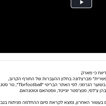
יווח כי מארק
אפשרית" מברצלונה בחלון ההעברות של החורף הקרוב,
ובאנגליה כבר מדווחים על עניין גובר בשוער הגרמני. לפי האתר הבריטי "Tbrfootball", טר ס
ן צ'לסי, מנצ'סטר יונייטד, ווסטהאם וטוטנהאם.
 בעשור האחרון, נמצא לקראת סיום ההחלמה מניתוח בגב