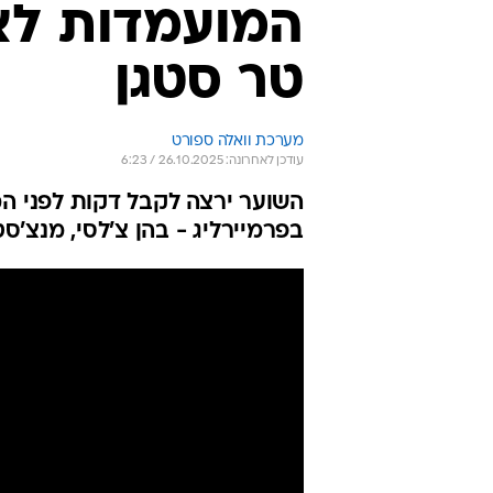
המועמדות לצ
טר סטגן
מערכת וואלה ספורט
עודכן לאחרונה: 26.10.2025 / 6:23
השוער ירצה לקבל דקות לפני המ
בפרמיירליג - בהן צ'לסי, מנצ'סט