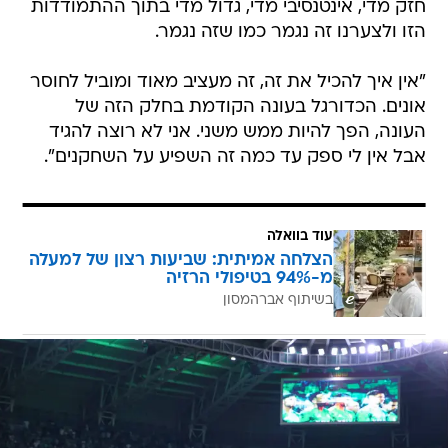
חזק מדי, אינטנסיבי מדי, גדול מדי בתוך ההתמודדות
הזו ולצערנו זה נגמר כמו שזה נגמר.
"אין איך להכיל את זה, זה מעציב מאוד ומוביל לחוסר
אונים. הכדורגל בעונה הקודמת בחלק הזה של
העונה, הפך להיות ממש משני. אני לא רוצה להגיד
אבל אין לי ספק עד כמה זה השפיע על השחקנים".
עוד בוואלה
הצלחה אמיתית: שביעות רצון של למעלה
מ-94% בטיפולי הרזיה
בשיתוף אברהמסון