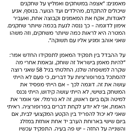
מאמנים: "אצפה במשחקים ואמליץ על שחקנים
שיכולים להתקדם, מהילדים ועד הנוער. בנוסף, אגיע
לאגודות, אקח את המאמנים וקבוצה אחת, ואעביר
אימון לדוגמה - כך ננסה לגעת בכמה שיותר שחקנים.
המטרה היא לראות כמה שיותר משחקים, וזה משהו
שאני אוהב ומגיע אליו עם תשוקה".
על ההבדל בין תפקיד המאמן לתפקידו החדש אמר:
"להיות מאמן בישראל זה שוחק, ובאמת אחרי מה
שקרה למשפחה שלנו, החלטתי בגיל 58 שאני רוצה
להסתכל בפרופורציות על דברים, כי פעם לא הייתי
עושה את זה. דוגמה לכך - אם הייתי מפסיד את
המשחק בשישי, לא הייתי עושה קידוש, הייתי נכנס
למיטה וקם ביום ראשון, זה לא נורמלי. אני אומר את
האמת, אני לא יודע לקחת דברים בפרופורציה. ראיתי
שאני לא יכול להפריד בין הקטע המקצועי לבית, אם
ביום שישי בארוחת הערב יד אחת אוחזת במזלג
והשנייה על החזה - יש פה בעיה. התפקיד עכשיו