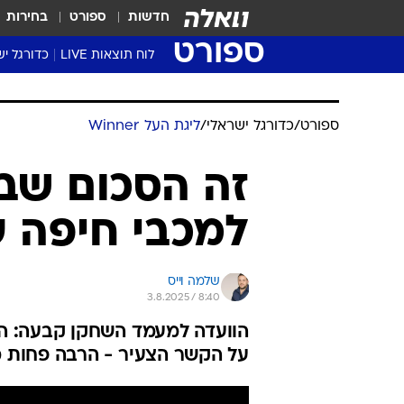
חדשות
ספורט
בחירות
ספורט
לוח תוצאות LIVE
כדורגל יש
ליגת העל Winner
סטט' ליגת
גביע המדי
גביע הטוט
שגרירים
נבחרות י
ליגה לאומ
ליגה א'
ספורט
/
כדורגל ישראלי
/
ליגת העל Winner
זה הסכום שב