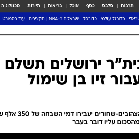
תרבות
סלבס
כסף
אוכל
בריאות
תיירות
טכנולוגיה
ראלי
כדורגל עולמי
כדורסל
ישראלים ב-NBA
תקצירים
עוד בספורט
ליגה אנגלית
ליגת העל
דני אבדיה
מונדיאל 2026
 העל
ליגה ספרדית
דאבל דריבל
NBA
נה
ליגה איטלקית
יורוליג וכדורסל אירופי
טבלאות
ו
ליגה גרמנית
ליגה לאומית
פודקאסטים
ליגה צרפתית
נבחרות ישראל בכדורסל
מסכמים מחזור
שראל
ליגת האלופות
כדורסל נשים
אבא של שבת
ית
הליגה האירופית
מעל הטבעת
דרום אמריקה
סערה בממלכה
טניס
טראש טוק
ספורט אמריקא
ית"ר ירושלים תשלם
פוקר