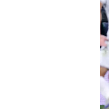
יקר
ן