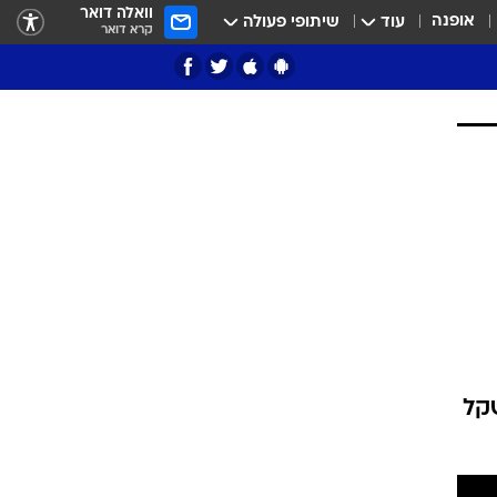
וואלה דואר
אופנה
עוד
שיתופי פעולה
קרא דואר
ציון 3
דאבל דריבל
י