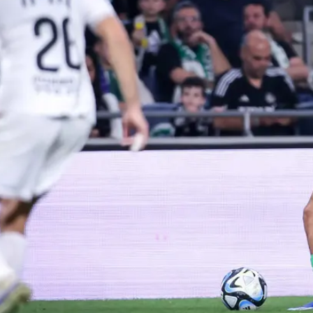
ההחלטה התקבלה כעת, והסכום שנקבע - 350 אלף שקלים - נחשב להישג מבחינת בית"ר, בע
של המשא ומתן דובר על עסקה שעתידה להיסגר סביב מיליו