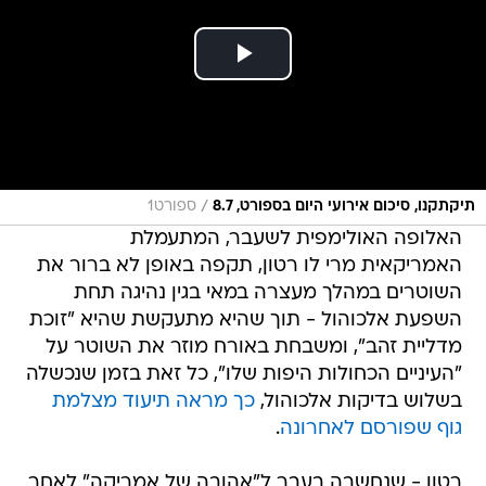
/
תיקתקנו, סיכום אירועי היום בספורט, 8.7
ספורט1
האלופה האולימפית לשעבר, המתעמלת
האמריקאית מרי לו רטון, תקפה באופן לא ברור את
השוטרים במהלך מעצרה במאי בגין נהיגה תחת
השפעת אלכוהול - תוך שהיא מתעקשת שהיא "זוכת
מדליית זהב", ומשבחת באורח מוזר את השוטר על
"העיניים הכחולות היפות שלו", כל זאת בזמן שנכשלה
בשלוש בדיקות אלכוהול,
כך מראה תיעוד מצלמת
גוף שפורסם לאחרונה
.
רטון - שנחשבה בעבר ל"אהובה של אמריקה" לאחר