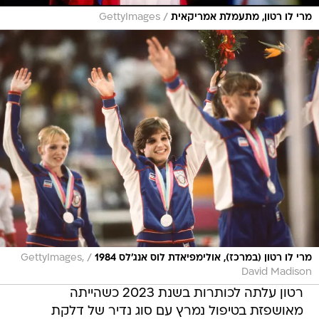
/
מרי לו רטון, מתעמלת אמריקאית
GettyImages
/
מרי לו רטון (במרכז), אולימפיאדת לוס אנג'לס 1984
GettyImages,
David Madison
רטון עלתה לכותרות בשנת 2023 כשהייתה
מאושפזת בטיפול נמרץ עם סוג נדיר של דלקת