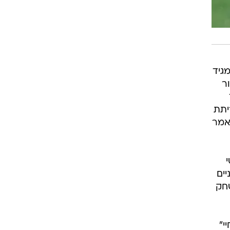
ה כל כך קשה שהוא ממש קיצר 8 ס"מ מגיד
ר
יתת
 אמר
ים
שחק
י"