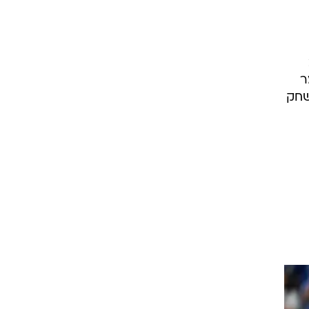
גמר
שחק