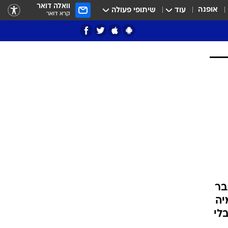
וואלה דואר
אופנה
עוד
שיתופי פעולה
קרא דואר
ציון 3
דאבל דריבל
בר
יה
י
 אהבה בלי