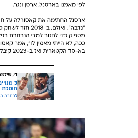
לפי מאמנו בארסנל, ארסן ונגר.
ארסנל החתימה את קאסורלה על חוזה
"נדבה". ואולם, ב
ככה, לא הייתי מאמין לו", אמר קאס
בא-סד הקטארית ואז ב-2023 קיבל הצעה מריאל אוביידו.
די, שילמ
חוסכת ה
לכתבה ה