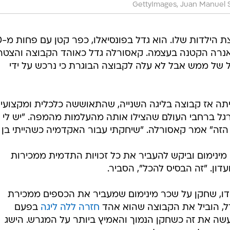
GettyImages, Juan Manuel 
אוביידו ממחו
יאנרה הקטנה בעצמה. קאסורלה גדל כאוהד הקבוצה והצטר
ון כדורגל של ממש אבל לא עלה לקבוצה הבוגרת כי נרכש על ידי
שהיתה אז קבוצה בליגה השנייה, שהתאוששה כלכלית ומקצועי
רגל ברחבי העולם שהצילו אותה מהעלמות מהמפה. "יש לי
זה" אמר קאסורלה. "שיחקתי עבור האקדמיה כשהייתי בן 9".
ינימום וביקש להעביר את כל זכויות התדמית ממכירות
ון. "זה הבסיס להכל", הסביר.
דו, שחקן על שכר מינימום שמעביר את הכספים ממכירת
ל, הוביל את הקבוצה שהוא אהד
חזרה ללה ליגה
בפעם
מאז עונת 2000/01. הוא עשה את זה כשחקן הנמוך והאמיץ ביותר על המגרש. הישג