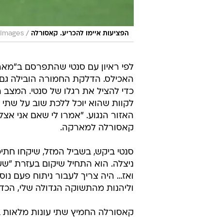
/
הפציעות איימו להכריע. קאסורלה
 Images
האכילס. הדלקת החמורה הובילה גם 
כדי להציל את רגלו של סנטי. המצב 
לקוות שהוא יוכל ללכת שוב על שתי 
האזור הנגוע. "אמרו לי שאם אני אצל
קאסורלה למארקה.
סנטי ביקש, בשביל המזל, שיקחו חתיכ
ניצלה. הוא התחיל שיקום בעזרת "שע
ואז... היה צריך לעבור ניתוח פעם נו
וליהנות מהתשוקה הגדולה שלי, הכדו
קאסורלה החמיץ שתי עונות מלאות בג