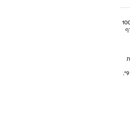
ז אסטוריאס היתה קבוצת הילדות שלו. הוא גדל בפונסיאלו, כפר קטן עם פחות מ-100
ף
ת