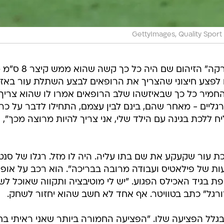
GettyImages, Quality Sport
לפי ראיון עם סנטי שהתפרסם ב"מארקה" הזיהום שם הי
לפצע חיצוני שהצריך את הרופאים לבצע השתלת עור באזו
החמיר כל כך שבאיזשהו שלב הרופאים אמרו לו שהוא צריך
רגליים - מאחר שהם, בינם לבין עצמם, התחילו לדבר על כר
יח ללכת בגינה עם הילד שלי, אני צריך להיות מרוצה מכך",
ת עור שקעקע את שם בתו עליה. היה לו מזל. רגלו של סנטי
ות של פילאטיס ועבודה מרובה בבריכה". הוא רכב על אופני
ספת בגיד האכילס הפגוע. "יש לי מוטיבציה ותקווה שאוכל ל
רגל" כתב בטוויטר. אף אחד לא חשב שהוא יחזור לשחק.
לל הפציעה שלו. "הפציעה החמורה ביותר שאני ראיתי בחי