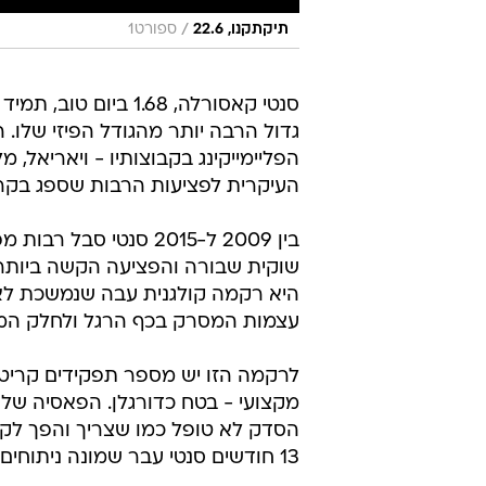
/
תיקתקנו, 22.6
ספורט1
סנטי קאסורלה, 1.68 ביום טו
גדול הרבה יותר מהגודל הפיזי שלו.
הפליימייקינג בקבוצותיו - ויאריאל, 
העיקרית לפציעות הרבות שספג בקרי
בין 2009 ל-2015 סנטי
היא רקמה קולגנית עבה שנמשכת לא
עצמות המסרק בכף הרגל ולחלק המק
לרקמה הזו יש מספר תפקידים קריטי
מקצועי - בטח כדורגלן. הפאסיה של
הסדק לא טופל כמו שצריך והפך לק
13 חודשים סנטי עבר שמונה ניתוחים ברגל. חלק מהפצעים באזור לא החלימו בגלל דלקות וסיבוכים.