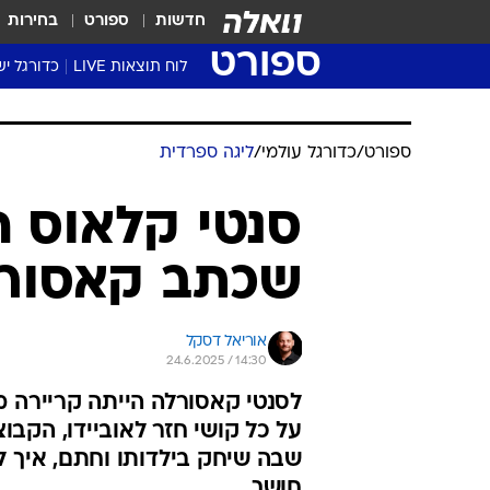
חדשות
ספורט
בחירות
ספורט
לוח תוצאות LIVE
כדורגל יש
ליגת העל Winner
סטט' ליגת
ספורט
/
כדורגל עולמי
/
ליגה ספרדית
גביע המדי
גביע הטוט
סנטי קלאוס ח
שגרירים
שכתב קאסורל
נבחרות י
ליגה לאומ
ליגה א'
אוריאל דסקל
24.6.2025 / 14:30
לסנטי קאסורלה הייתה קריירה מ
על כל קושי חזר לאוביידו, הקבו
חושך