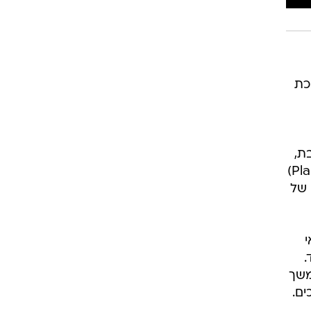
רוגבי וקריקט
גולף
ביליארד
תקצירים
כת
בת,
שוקית שבורה והפציעה הקשה ביותר: סדק בפלאנטר פאסיה. הפלאנטר פאסיה (Plantar fasciitis)
 של
.
משך