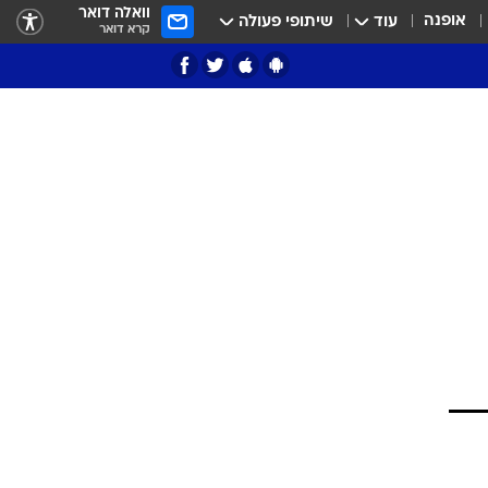
וואלה דואר
אופנה
עוד
שיתופי פעולה
קרא דואר
ציון 3
דאבל דריבל
י