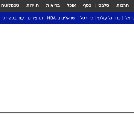
תרבות
סלבס
כסף
אוכל
בריאות
תיירות
טכנולוגיה
ראלי
כדורגל עולמי
כדורסל
ישראלים ב-NBA
תקצירים
עוד בספורט
ליגה אנגלית
ליגת העל
דני אבדיה
מונדיאל 2026
 העל
ליגה ספרדית
דאבל דריבל
NBA
נה
ליגה איטלקית
יורוליג וכדורסל אירופי
טבלאות
ו
ליגה גרמנית
ליגה לאומית
פודקאסטים
ליגה צרפתית
נבחרות ישראל בכדורסל
מסכמים מחזור
שראל
ליגת האלופות
כדורסל נשים
אבא של שבת
ית
הליגה האירופית
מעל הטבעת
דרום אמריקה
סערה בממלכה
טניס
טראש טוק
ספורט אמריקא
פוקר