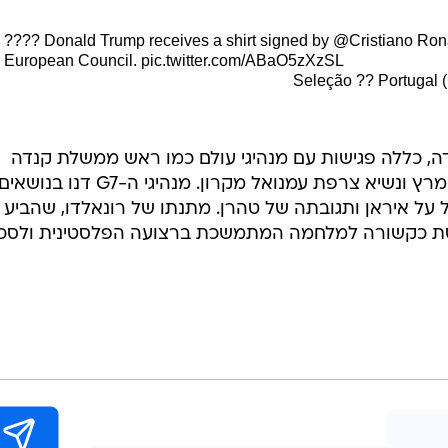
???? Donald Trump receives a shirt signed by
@Cristiano
Rona
European Council.
pic.twitter.com/ABaO5zXzSL
, כללה פגישות עם מנהיגי עולם כמו ראש ממשלת קנדה
מארק קרני, קנצלר גרמניה פרידריך מרץ ונשיא צרפת עמנואל מקרון. מנהיגי ה-G7 דנו בנושאי
על איראן ותגובתה של טהרן. מתנתו של רונאלדו, שהביע
סת כקשורה למלחמה המתמשכת ברצועה הפלסטינית ולסכ