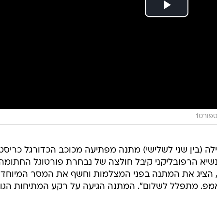
פורט1
ה (בין שני לשלישי) מתנה מפתיעה מכוכב הכדורגל כריסטי
 פסגת G7 בקנדה. הנשיא הרפובליקני קיבל חולצה של נבחרת פורטוגל החתומה
, הציג את המתנה בפני המצלמות וחשף את המסר המיוחד
על גבה: "לנשיא דונלד J טראמפ. מתפלל לשלום". המתנה הגיעה על רקע המתיחות הג