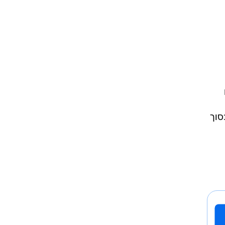
ם
סוך