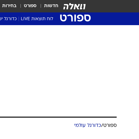
חדשות
ספורט
בחירות
ספורט
לוח תוצאות LIVE
כדורגל יש
ליגת העל Winner
סטט' ליגת
גביע המדי
גביע הטוט
שגרירים
נבחרות י
ליגה לאומ
ליגה א'
ספורט
/
כדורגל עולמי