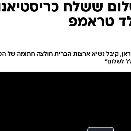
ענפים נוספים
לום ששלח כריסטיאנו
לוח שידורים
לד טראמפ
החידה של ספור
ארכיון מדורים
כתבו לנו
ראן, קיבל נשיא ארצות הברית חולצה חתומה של הכ
לל לשלום"