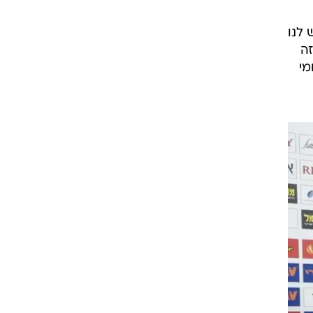
 של
ה
ה מה
 לנו
זה
מי