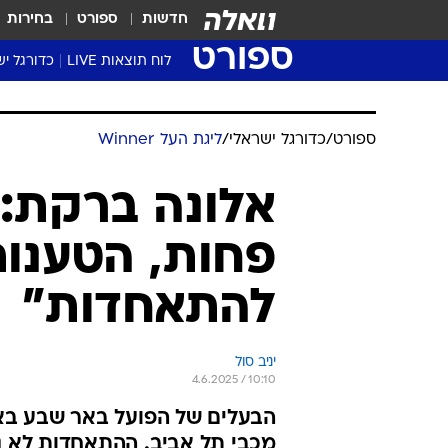
חדשות
ספורט
בחירות
ספורט
לוח תוצאות LIVE
כדורגל יש
ליגת העל Winner
סטט' ליגת
גביע המדי
גביע הטוט
שגרירים
נבחרות י
ליגה לאומ
ליגה א'
ספורט
/
כדורגל ישראלי
/
ליגת העל Winner
אלונה ברקת: