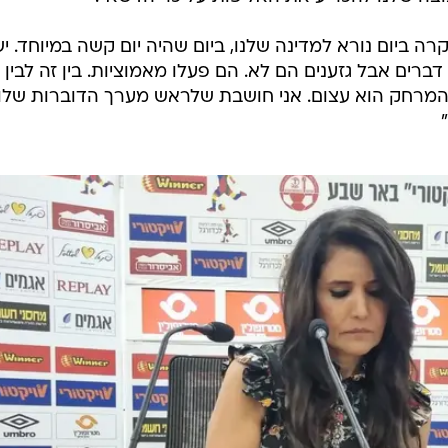
 את המשחק המפוצץ נגד בני סכנין ואת החלטת בית הדין
ההתאחדות לכדורגל לא לקיימו מחדש: "צר לי ששיחקנו 35 משחקים בלבד. הגיע לנו לשחק עונ
ורגל מנעו זאת מאיתנו".
תחתונה קבוצה אחת החליטה לא לשחק והתקנון מאוד מאוד
שה שלי הייתה פה החלטה מראש שזו תהיה התוצאה ולא משנ
 מכבי תל אביב. זו קבוצה מצוינת והטענה שלי היא רק
צה שלנו להכריע את האליפות על כר הדשא".
ה ביום נורא למדינה שלנו, ביום שהיה יום קשה במיוחד. יש
רים אבל גזענים הם לא. הם פעלו מאמוציות. בין זה לבין 
מרחק הוא עצום. אני חושבת שלראש מערך הדוברות שלו