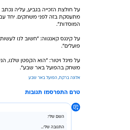
/
אלונה ברקת, הפועל באר שבע
אבי רוקח
על האפשרות להעלות את מספר הזרים
תעלה. ממה אנחנו מפחדים? למה דברי
על חולצת הזכייה בגביע, עליה נכתב "
מתעסקת בזה לפני משחקים. יחד עם ז
המוסדות".
על קינגס קאנגווה: "חשוב לנו לעשות ק
פועלים".
על מיגל ויטור: "הוא הקפטן שלנו, ה