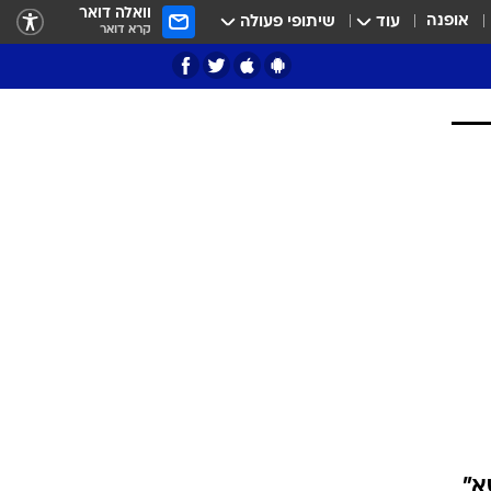
וואלה דואר
אופנה
עוד
שיתופי פעולה
קרא דואר
ציון 3
דאבל דריבל
י