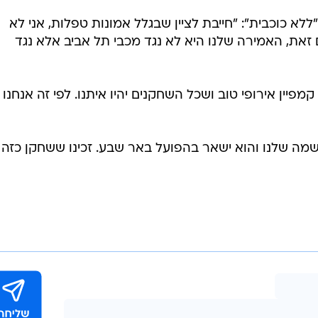
: "זה לא סוד שאני בעד הגדלת מכסת הזרים. בליגות
שמשחקות תחת אופ"א הממוצע הוא 11 זרים, אבל אצלנו 5.5. כל זר איכותי שיגיע לליגה, 
ם שעובדים מצוין באירופה, לא עובדים פה?".
ללא כוכבית": "חייבת לציין שבגלל אמונות טפלות, אני לא
את, האמירה שלנו היא לא נגד מכבי תל אביב אלא נגד
מפיין אירופי טוב ושכל השחקנים יהיו איתנו. לפי זה אנחנו
נשמה שלנו והוא ישאר בהפועל באר שבע. זכינו ששחקן כזה