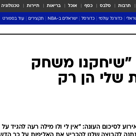
תרבות
סלבס
כסף
אוכל
בריאות
תיירות
טכנולוגיה
ראלי
כדורגל עולמי
כדורסל
ישראלים ב-NBA
תקצירים
עוד בספורט
ליגה אנגלית
ליגת העל
דני אבדיה
מונדיאל 2026
 העל
ליגה ספרדית
דאבל דריבל
NBA
נה
ליגה איטלקית
יורוליג וכדורסל אירופי
טבלאות
ו
ליגה גרמנית
ליגה לאומית
פודקאסטים
ליגה צרפתית
נבחרות ישראל בכדורסל
מסכמים מחזור
שראל
ליגת האלופות
כדורסל נשים
אבא של שבת
ית
הליגה האירופית
מעל הטבעת
דרום אמריקה
סערה בממלכה
טניס
טראש טוק
ספורט אמריקא
 "שיחקנו משחק
פוקר