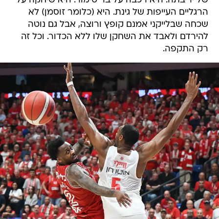
של יריבתה. היא רכבה על בר טימור. היא שיחקה על
הרגליים העייפות של גינת. היא (כלומר זוסמן) לא
שכחה שבלייקני אמנם קופץ ורוצה, אבל גם נוטה
להירדם ולאבד את השחקן שלו ללא הכדור. וכל זה
רק התקפה.