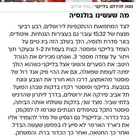
/
נוטה להירדם. בלייקני
ברני ארדוב
מה שעשינו בולנסיה
לצד המחמאות ההתקפיות לירושלים, רבע רביעי
מנצח של 15:32 עובר גם בעצירות הגנתיות. איטודיס,
בוגר סדרת ולנסיה, הלך בשלב הזה ביג טיים על
הצמד בלייקני ופוסטר. קצת בעמדות 1-2 ובעיקר תוך
ויתור על עמדה מספר 3. ואנחנו מכירים את הנוהל
היטב: את הפערים והשוני אצל בלייקני כשהוא הולך
ימינה לעומת שמאלה, וגם את ההיי פיק אנד רול של
פוסטר מהאמצע, דרכו הוא חורך את הצבע ונוגח
בטבעת. בלייקני ופוסטר רקדו בדקות שבהן הפועל
תל אביב פירקה את ירושלים, בדרך ליתרון שהרגיש
בלתי שביר. מצד שני, בדקות ששלחו אותה הביתה,
פוסטר נתקל בטיפולים הגנתיים שגרמו לו לפקפק
בכל כדרור. ובלייקני? גם הנסיון של מדר להצמיד אליו
את ג'ארד הארפר לא סייע לו בפוזשן שעשה הבדל.
ואחר כך החטאה, ואחר כך הכדור ברח. והמשחק.