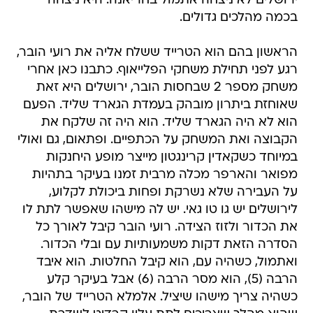
ירושלים לא ניצחה אתמול בחריאנה. היא ניצחה
בכמה מהלכים גדולים.
הראשון בהם הוא הטרייד ששלח אליה את רועי הובר,
רגע לפני תחילת משחקי הפלייאוף. כתבנו כאן אחרי
משחק מספר 2 שבחסות הובר, ירושלים היא זאת
שאוחזת ביתרון מובהק בעמדת הגארד שליד. הפעם
הוא לא היה הגארד שליד. הוא היה זה שלקח את
הקבוצה ואת המשחק על הכתפיים. ופתאום, גם ואולי
במיוחד כשקאדין קרינגטון מייצר מופע היחנקות
מפואר והארפר מכלה מרבית זמנו בעיקר בתהיות
על העבירה שלא נשרקת ופחות ביכולת לקלוע,
לירושלים יש גו טו גאי. יש לה מישהו שאפשר לתת לו
את הכדור ולזוז הצידה. רועי הובר קיבל לאורך כל
הסדרה הזאת דקות משמעותיות עם ובלי הכדור.
ואתמול, כשהיה עם, הוא קיבל החלטות. הוא איבד
הרבה (5), הוא מסר הרבה (6) אבל בעיקר קלע
כשהיה צריך מישהו שיציל. אלמלא הטרייד של הובר,