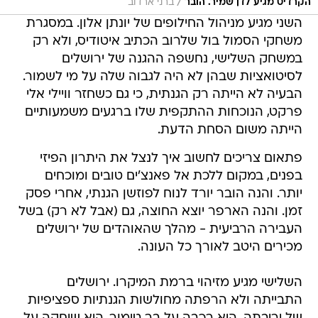
/
הקרדיט מגיע לדן שמיר. הובר
ברני ארדוב
השני מגיע מניהול החילופים של יונתן אלון. במסגרת
משחקי הסמול בול שלרוב הכתיב איטודיס, ולא רק
במשחק השלישי, נחשפה ההגנה של ירושלים
לסיטואציות שבהן לא היה לגבוה שלה על מי לשמור.
הבעיה לא הייתה רק הגנתית, כי גם כשחזר וויילי אלי
פרקט, הנוכחות ההתקפית שלו ברגעים משמעותיים
הייתה משום הסחת הדעת.
פתאום צריכים לחשוב איך לנצל את היתרון הפיזי
בפנים, במקום ללכת אל פאנצ'ים טובים ומוכחים
יותר. והנה הובר יורד לנוח לפוזשן הגנתי, אחרי פסק
זמן. והנה הארפר יוצא החוצה, גם (אבל לא רק) בשל
העבירה הרביעית - מהלך שהאוהדים של ירושלים
מכירים היטב לאורך כל העונה.
השלישי מגיע מזיהוי ברמת המיקרו. ירושלים
התבייתה ולא הרפתה מחולשות הגנתיות ספציפיות