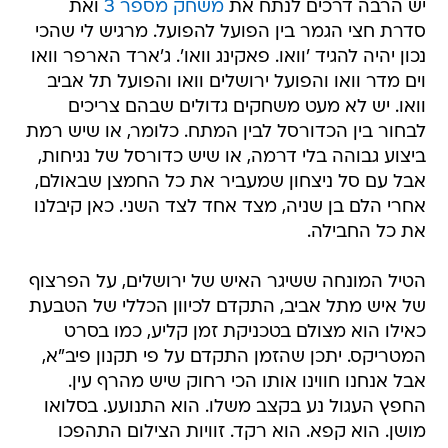
יש הרבה דרכים לנתח את
משחק מספר 3
ואת
סדרת חצי הגמר בין הפועל להפועל. מרגיש לי שהכי
נכון יהיה להגיד 'וואו. פאקינג וואו'. ג'ארד הארפר וואו
וים מדר וואו והפועל ירושלים וואו והפועל תל אביב
וואו. יש לא מעט משחקים גדולים שבהם צריכים
לבחור בין הכדורסל לבין המתח. כלומר, או שיש רמת
ביצוע גבוהה בלי דרמה, או שיש כדורסל של נגיחות,
אבל עם סל ניצחון שמעביר את כל החמצן שבאולם,
אחרי הלם בן שניה, מצד אחד לצד השני. כאן קיבלנו
את כל החבילה.
הטיל המונחה ששיגר האיש של ירושלים, על הפרצוף
של איש מתל אביב, התקדם לכיוון הכללי של הטבעת
כאילו הוא מצולם בטכניקת זמן קליע, כמו בסרט
המטריקס. יתכן שהזמן התקדם על פי תקנון פיב"א,
אבל אנחנו חווינו אותו הכי רחוק שיש מהרף עין.
החפץ העגול נע בקצב משלו. הוא התנועע. בסלואו
מושן. הוא קפא. הוא רקד. זוויות הצילום התהפכו