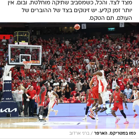
מצד לצד. והכל, כשמסביב שתיקה מוחלטת. ובום. אין
יותר זמן קליע. יש זינוקים בצד של ההוברים של
העולם. תם הטקס.
/
כמו במטריקס. הארפר
ברני ארדוב