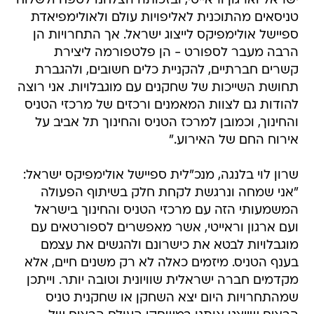
ישראל וארגון וראייטי, ובזכותה הצלחנו לטפח ולשלוח
טניסאים מהתוכנית לאליפויות עולם ולאולימפיאדת
ספיישל אולימפיקס לייצוג ישראל. אך התחרויות הן
הרבה מעבר לספורט - הן פלטפורמה ליצירת
קשרים חברתיים, להקניית כלים חשובים, ולהגברת
תחושת השייכות של שחקנים עם מוגבלויות. אני רוצה
להודות גם לצוות המאמנים ורכזים של מרכזי הטניס
והחינוך, וכמובן למרכז הטניס והחינוך תל אביב על
אירוח החם של האירוע."
שרון לוי בלנגה, מנכ"לית ספיישל אולימפיקס ישראל:
"אני שמחה ונרגשת לקחת חלק בשיתוף הפעולה
המשמעותי הזה עם מרכזי הטניס והחינוך בישראל
ועם ארגון וראייטי, אשר מאפשרים לספורטאים עם
מוגבלויות לבטא את כישרונם ולהגשים את עצמם
בענף הטניס. מיזמים כאלה לא רק משנים חיים, אלא
מקדמים חברה ישראלית שוויונית וטובה יותר. וייתכן
שמהתחרויות היום יצא השחקן או שחקנית טניס