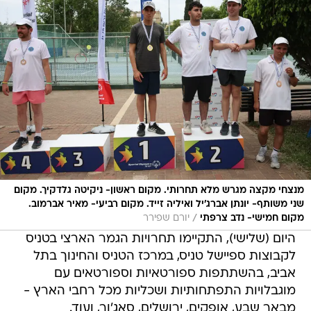
מנצחי מקצה מגרש מלא תחרותי. מקום ראשון- ניקיטה גלדקיך. מקום
שני משותף- יונתן אברג'יל ואיליה זייד. מקום רביעי- מאיר אברמוב.
/
מקום חמישי- נדב צרפתי
יורם שפירר
היום (שלישי), התקיימו תחרויות הגמר הארצי בטניס
לקבוצות ספיישל טניס, במרכז הטניס והחינוך בתל
אביב, בהשתתפות ספורטאיות וספורטאים עם
מוגבלויות התפתחותיות ושכליות מכל רחבי הארץ -
מבאר שבע, אופקים, ירושלים, סאג'ור, ועוד.