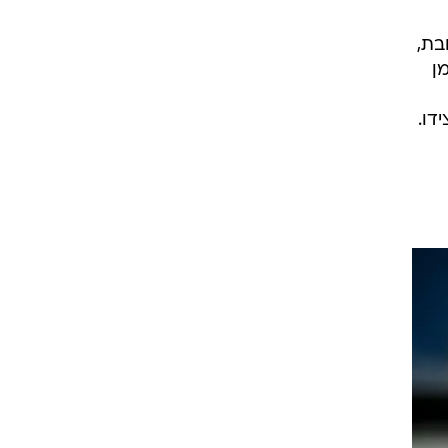
רוגבי וקריקט
גולף
בת,
ן
ביליארד
תקצירים
דו.