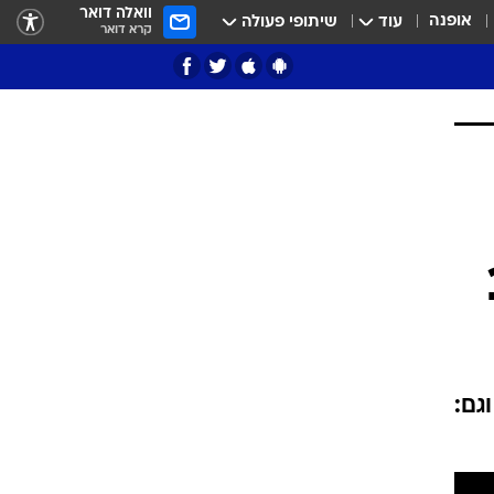
וואלה דואר
אופנה
עוד
שיתופי פעולה
קרא דואר
ציון 3
דאבל דריבל
גם:
י