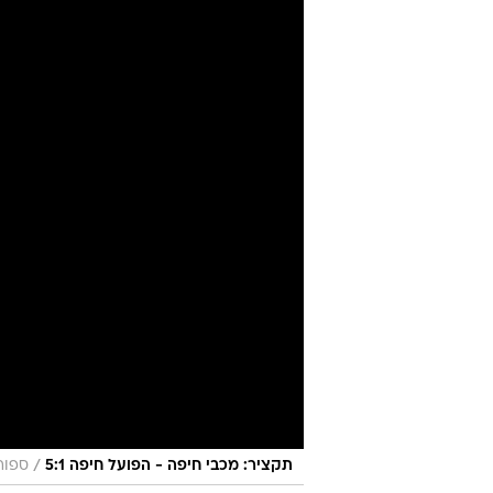
/
תקציר: מכבי חיפה - הפועל חיפה 5:1
ספור