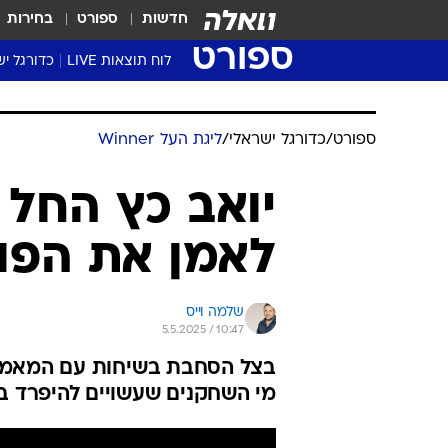
חדשות
ספורט
בחירות
ספורט
לוח תוצאות LIVE
כדורגל יש
ליגת העל Winner
סטט' ליגת
ספורט
/
כדורגל ישראלי
/
ליגת העל Winner
גביע המדי
גביע הטוט
יואב כץ החל 
שגרירים
לאמן את הפוע
נבחרות י
ליגה לאומ
ליגה א'
שלמה וייס
5.5.2025 / 10:47
בצל הסחבת בשיחות עם המאמן ה
מי השחקנים שעשויים להיפרד ב