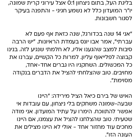
בליגת העל, בתום ניצחון 0:1 אצל עירוני קרית שמונה,
יו"ר המועדון כלל לא נשמע חגיגי - והתפנה בעיקר
לסגור חשבונות.
"אני 14 שנה בכדורגל, שנה כזאת אף פעם לא
עברתי", אמר אבו יונס בעמדת הראיונות. "יש הרבה
סיבות למצב שהגענו אליו, לא חלמתי שנגיע לזה. בנינו
קבוצה לפלייאוף עליון. למרות כל הקשיים, עברנו את
כל המכשולים. השחקניו היו גברים אחד-אחד,
מחויבים. טוב שהצלחתי להציל את הדברים בנקודה
מסוימת".
האיש של בירם כיאל הציל מירידה: "היינו
שבעה-שמונה משחקים בלי ניצחון, עם עובדות אי
אפשר להתווכח. הימרו על עתיד המועדון. אני מודה
שטעיתי. טוב שהצלחנו להציל את עצמנו, אם היינו
מחכים עוד מחזור אחד - אולי לא היינו מצילים את
העונה הזו".