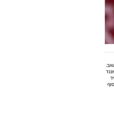
וב.
נגד
ד
סוף