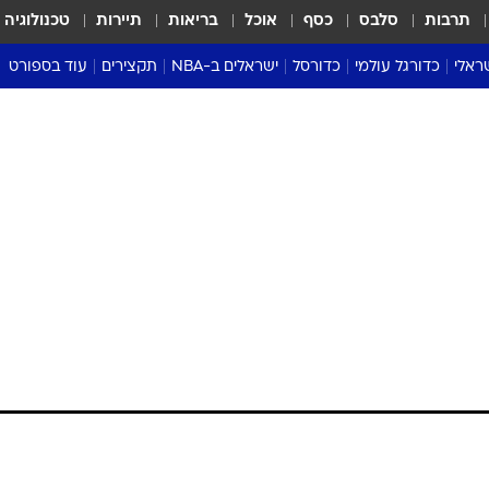
תרבות
סלבס
כסף
אוכל
בריאות
תיירות
טכנולוגיה
ראלי
כדורגל עולמי
כדורסל
ישראלים ב-NBA
תקצירים
עוד בספורט
ליגה אנגלית
ליגת העל
דני אבדיה
מונדיאל 2026
 העל
ליגה ספרדית
דאבל דריבל
NBA
נה
ליגה איטלקית
יורוליג וכדורסל אירופי
טבלאות
ו
ליגה גרמנית
ליגה לאומית
פודקאסטים
ליגה צרפתית
נבחרות ישראל בכדורסל
מסכמים מחזור
שראל
ליגת האלופות
כדורסל נשים
אבא של שבת
ית
הליגה האירופית
מעל הטבעת
דרום אמריקה
סערה בממלכה
טניס
טראש טוק
ספורט אמריקא
פוקר