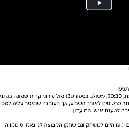
גיעו
בהמוניכם למשחק הגורלי הערב (שבת, 20:30, משולב בספורט3) מול עירוני קרית שמונה בנ
תר כרטיסים לאורך השבוע, אך העובדה שנאסר עליה למכו
רה לטענת אנשי המועדון.
ווים שלפחות 1,000 אוהדים יגיעו היום למשחק וגם שחקן הקבוצה לני נאנז'יס מקווה