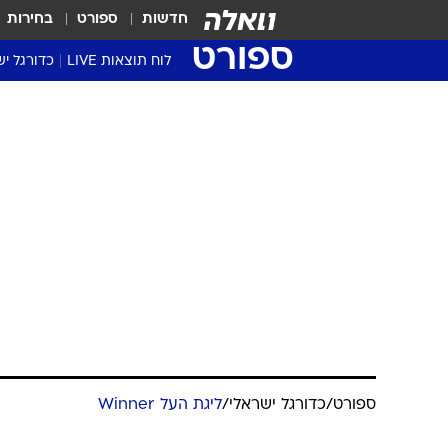
חדשות
ספורט
בחירות
ספורט
לוח תוצאות LIVE
כדורגל יש
ליגת העל Winner
סטט' ליגת
גביע המדי
גביע הטוט
שגרירים
נבחרות י
ליגה לאומ
ליגה א'
ספורט
/
כדורגל ישראלי
/
ליגת העל Winner