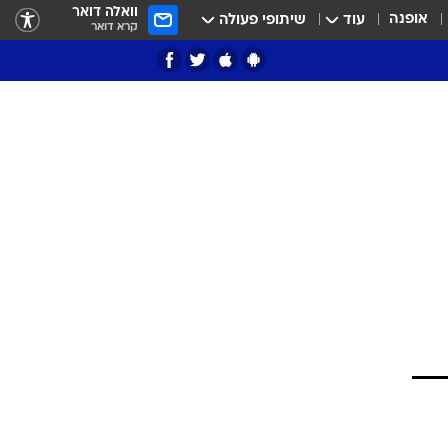
וואלה דואר
אופנה
עוד
שיתופי פעולה
קרא דואר
ציון 3
דאבל דריבל
י