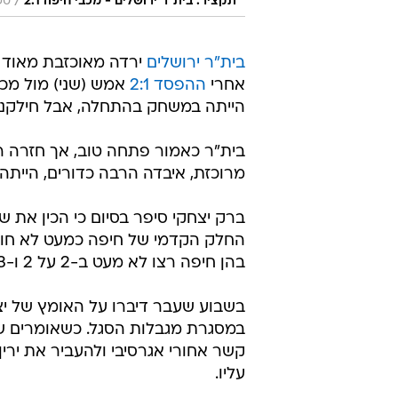
/
תקציר: בית"ר ירושלים - מכבי חיפה 2:1
ספ
בית"ר ירושלים
ירדה מאוכזבת מאוד
אחרי
ההפסד 2:1
אמש (שני) מול מכב
הייתה במשחק בהתחלה, אבל חילקנו מ
בית"ר כאמור פתחה טוב, אך חזרה 
מרוכזת, איבדה הרבה כדורים, הייתה
ברק יצחקי סיפר בסיום כי הכין את
החלק הקדמי של חיפה כמעט לא חוזרים
בהן חיפה רצו לא מעט ב-2 על 2 ו-3 על 3, ובית"ר הייתה מובכת.
בשבוע שעבר דיברו על האומץ של יצ
במסגרת מגבלות הסגל. כשאומרים שה
קשר אחורי אגרסיבי ולהעביר את ירין
עליו.