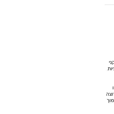
רוגבי וקריקט
גולף
ביליארד
תקצירים
ני
ות
וצה
מוך