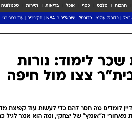
תרבות
סלבס
כסף
אוכל
בריאות
תיירות
טכנולוגיה
ראלי
כדורגל עולמי
כדורסל
ישראלים ב-NBA
תקצירים
עוד בספורט
ליגה אנגלית
ליגת העל
דני אבדיה
מונדיאל 2026
 העל
ליגה ספרדית
דאבל דריבל
NBA
נה
ליגה איטלקית
יורוליג וכדורסל אירופי
טבלאות
ו
ליגה גרמנית
ליגה לאומית
פודקאסטים
שכר לימוד: נורות
ליגה צרפתית
נבחרות ישראל בכדורסל
מסכמים מחזור
ת"ר צצו מול חיפה
שראל
ליגת האלופות
כדורסל נשים
אבא של שבת
ית
הליגה האירופית
מעל הטבעת
דרום אמריקה
סערה בממלכה
טניס
דיין לומדים מה חסר להם כדי לעשות עוד קפיצת מד
טראש טוק
מאחורי ה"אומץ" של יצחקי, ומה הוא אמר לגיל כה
ספורט אמריקא
פוקר