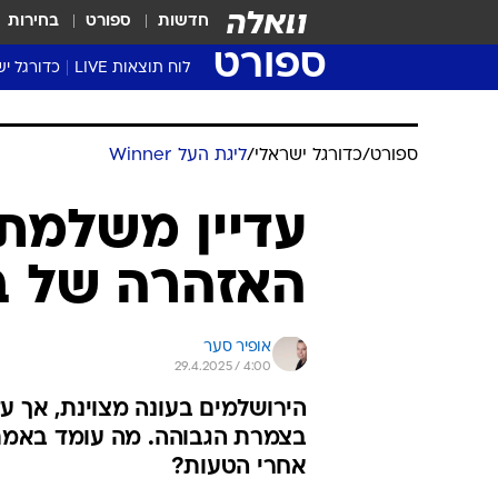
חדשות
ספורט
בחירות
ספורט
לוח תוצאות LIVE
כדורגל יש
ליגת העל Winner
סטט' ליגת
ספורט
/
כדורגל ישראלי
/
ליגת העל Winner
גביע המדי
גביע הטוט
עדיין משלמת 
שגרירים
האזהרה של בי
נבחרות י
ליגה לאומ
ליגה א'
אופיר סער
29.4.2025 / 4:00
הירושלמים בעונה מצוינת, אך ע
בצמרת הגבוהה. מה עומד באמת 
אחרי הטעות?