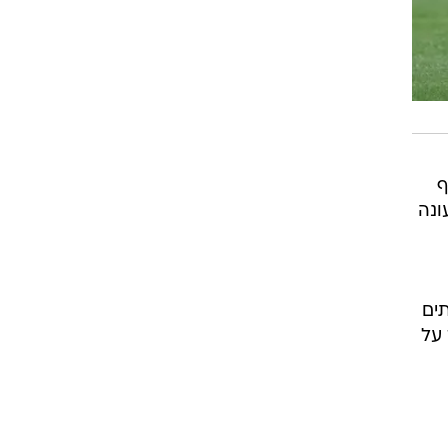
חליף
ונה
תים
 על