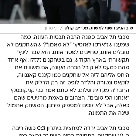
/
שוב הגיע חשוף למשחק מכריע. קוז'וך
דני מרון
מכבי תל אביב ספגה הרבה חבטות העונה. כמה
שמענו שז'ארקו לאזטיץ' "לא מאמן"? שהשחקנים לא
סובלים אותו, שחייבים לפטר אותו. הוא עבר לינץ'
תקשורתי בארץ הקודש. גם בשחקנים זלזלו. אף אחד
מהם כמעט לא קיבל הכרה העונה, אם משווים את
היחס אליהם לזה אל שחקנים כמו קינגס קאנגווה,
לוקאס ונטורה והלדר לופס. זה רק הדליק את
החבר'ה מקרית שלום, לא סתם אמר גבי קניקובסקי
"אנחנו הכי טובים". הצהובים באמת מרגישים שהם
כאלה, אבל לא זוכים למספיק פירגון. המשחק אתמול
שינה את התמונה.
מכבי תל אביב ירדה למחצית ביתרון 0:3 כשהיריבה