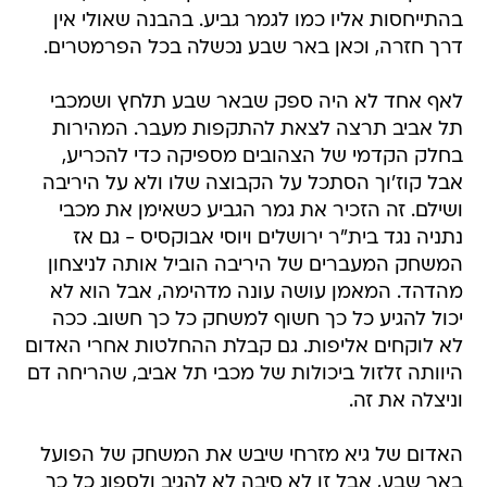
בהתייחסות אליו כמו לגמר גביע. בהבנה שאולי אין
דרך חזרה, וכאן באר שבע נכשלה בכל הפרמטרים.
לאף אחד לא היה ספק שבאר שבע תלחץ ושמכבי
תל אביב תרצה לצאת להתקפות מעבר. המהירות
בחלק הקדמי של הצהובים מספיקה כדי להכריע,
אבל קוז'וך הסתכל על הקבוצה שלו ולא על היריבה
ושילם. זה הזכיר את גמר הגביע כשאימן את מכבי
נתניה נגד בית"ר ירושלים ויוסי אבוקסיס - גם אז
המשחק המעברים של היריבה הוביל אותה לניצחון
מהדהד. המאמן עושה עונה מדהימה, אבל הוא לא
יכול להגיע כל כך חשוף למשחק כל כך חשוב. ככה
לא לוקחים אליפות. גם קבלת ההחלטות אחרי האדום
היוותה זלזול ביכולות של מכבי תל אביב, שהריחה דם
וניצלה את זה.
האדום של גיא מזרחי שיבש את המשחק של הפועל
באר שבע, אבל זו לא סיבה לא להגיב ולספוג כל כך