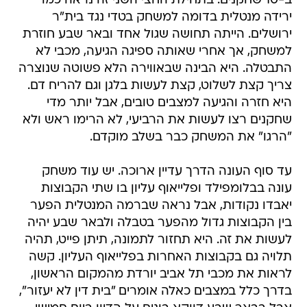
ב-10 שחקנים. בתחילת החצי השני זה נראה כמו
ירידה מנטלית בדומה למשחק בטדי נגד בית"ר
ירושלים. הייתה תחושה שגול אחד ובאר שבע חוזרת
למשחק, אך אחרי שאותה ספיגה הגיעה, מכבי לא
התבטלה. היא הבינה שבאווירה הלא פשוטה שנוצרה
צריך קצת לשלוט, קצת לעשות בלגן וגם להריח דם.
היא חזרה והגיעה למצבים טובים, אבל יותר מדי
שחקנים רצו לעשות את הרביעי, לא הרימו ראש ולא
"הרגו" את המשחק כבר בשלב מוקדם.
עד סוף העונה הדרך עדיין ארוכה. יש עוד משחק
עונה בבלומפילד ופלייאוף עליון בו שתי הקבוצות
יאבדו נקודות, אבל נראה שברמה המנטלית הפער
בין הקבוצות גדול מהפער בטבלה ולבאר שבע יהיה
לעשות את זה. היא תחזור לתמונה, תיתן פייט, תהיה
תלויה גם בקבוצות האחרות בפלייאוף העליון. קשה
לראות את מכבי תל אביב יורדת מהמקום הראשון,
בדרך כלל במצבים כאלה אומרים "בית דין לא יעזור",