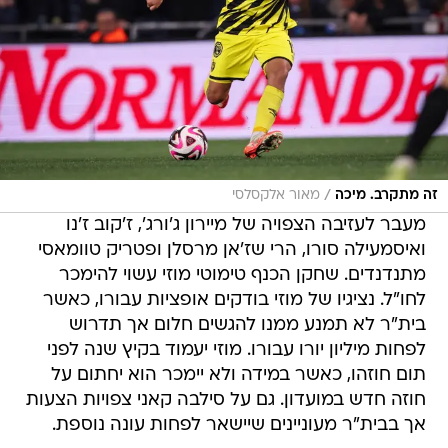
/
זה מתקרב. מיכה
מאור אלקסלסי
מעבר לעזיבה הצפויה של מיירון ג'ורג', ז'קוב ז'נו
ואיסמעילה סורו, הרי שז'אן מרסלן ופטריק טוומאסי
מתנדנדים. שחקן הכנף טימוטי מוזי עשוי להימכר
לחו"ל. נציגיו של מוזי בודקים אופציות עבורו, כאשר
בית"ר לא תמנע ממנו להגשים חלום אך תדרוש
לפחות מיליון יורו עבורו. מוזי יעמוד בקיץ שנה לפני
תום חוזהו, כאשר במידה ולא יימכר הוא יחתום על
חוזה חדש במועדון. גם על סילבה קאני צפויות הצעות
אך בבית"ר מעוניינים שיישאר לפחות עונה נוספת.