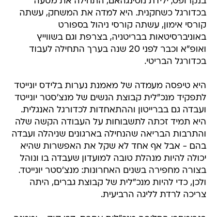
בנקרופט, ילידת נוטינגהאם, התחילה את מסעה
בכדורגל כשחקנית. היא למדה את המשחק, עשתה
קורסי אימון, עשתה קורסי ניהול בספורט
באוניברסיטאות בבריטניה, בצרפת וגם בשווייץ
ואופ"א וכבר לפני 20 שנה בערך התחילה לעבוד
בכדורגל הבריטי.
היא טיפסה מעמדה של מאמנת נערות בלידס יונייטד
לתפקיד מנכ"לית קבוצת הנשים של מנצ'סטר יונייטד
ועבדה גם בברייטון וההתאחדות לכדורגל האנגלית.
היא תמיד זכתה לתשבוחות על העבודה הקשה שלה
והתרבות הבריאה שהנחילה בארגונים שניהלה ועבדה
בהם - אבל אף אחד לא שקל את האפשרות שהיא
יכולה להיות מנהלת טובה למועדון שעבדה בו ונוהל
בצורה מחפירה בשנים האחרונות: מנצ'סטר יונייטד.
ולכן, כדי להיות מנכ"לית של קבוצת גברים, היתה
צריכה לרדת לליגה הרביעית.