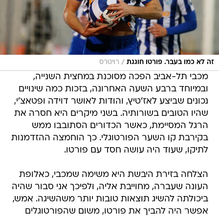
/
זה לא כמו בעבר. פורטו חוגגת
רויטרס
מכבי תל-אביב הפכה מסוכנת במחצית השנייה,
ובמיוחד ברבע השעה האחרונה, בזכות כמה שינויים
נכונים שביצע לאז'טיץ, והודות לאושר דוידה ופטאצ'י,
שהיו הטובים בשורותיה. בשני מיקרים היא חסרה את
הרגל המסיימת, כאשר הכדורים הסתובבו ממש
בקירבת קו השער הפורטוגלי. כך הוחמצה ההזדמנות
לתיקו, שעוד היה עושה חסד עם פורטו.
הצלחה בזירת היבשת היא משימה שמכבי, כאלופת
העונה שעברה, מחוייבת אליה, ולפיכך אני סבור שהיה
ביכולתה להשיג תוצאות טובות יותר משהשיגה. אמש,
אפשר היה להביך את פורטו, משום שהפורטוגלים