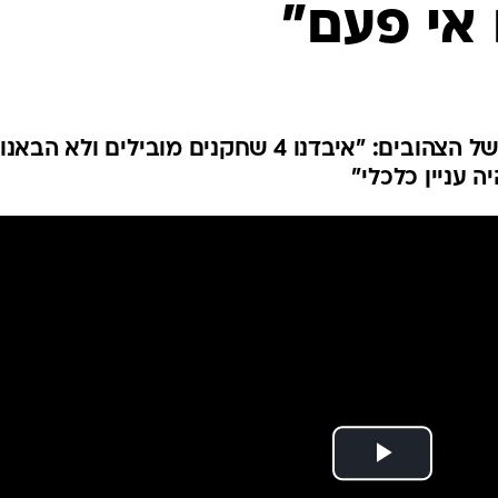
 אי פעם"
ענפים נוספים
לוח שידורים
החידה של ספור
ארכיון מדורים
כתבו לנו
המנהל המקצועי התייחס לעונה של הצהובים: "איבדנו 4 שחקנים מובילים ולא הבאנו
 עניין כלכלי"