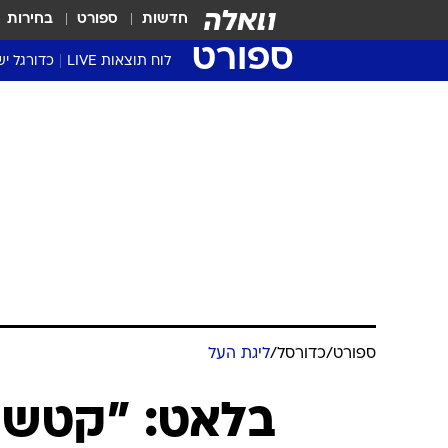
חדשות
ספורט
בחירות
ספורט
לוח תוצאות LIVE
כדורגל יש
ליגת העל Winner
סטט' ליגת
גביע המדי
גביע הטוט
שגרירים
נבחרות י
ליגה לאומ
ליגה א'
ספורט
/
כדורסל
/
ליגת העל
בלאט: "קטש 