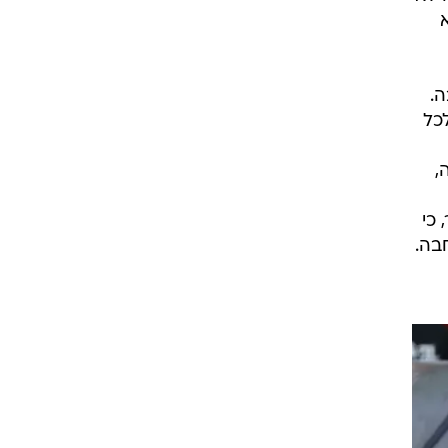
ה.
כל
,
 כי
בה.