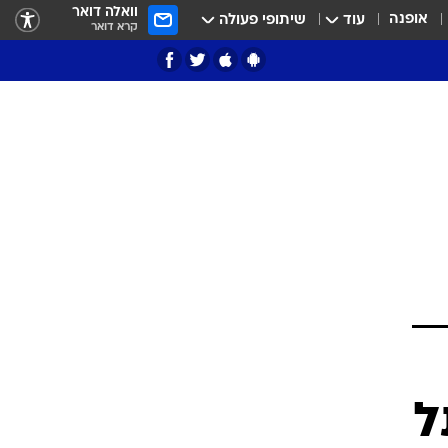
וואלה דואר
אופנה
עוד
שיתופי פעולה
קרא דואר
ציון 3
דאבל דריבל
י
ל