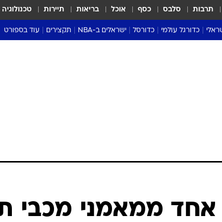
תרבות
סלבס
כסף
אוכל
בריאות
תיירות
טכנולוגיה
ראלי
כדורגל עולמי
כדורסל
ישראלים ב-NBA
תקצירים
עוד בספורט
ליגה אנגלית
ליגת העל
דני אבדיה
מונדיאל 2026
 העל
ליגה ספרדית
דאבל דריבל
NBA
נה
ליגה איטלקית
יורוליג וכדורסל אירופי
טבלאות
ו
ליגה גרמנית
ליגה לאומית
פודקאסטים
ליגה צרפתית
נבחרות ישראל בכדורסל
מסכמים מחזור
שראל
ליגת האלופות
כדורסל נשים
אבא של שבת
ית
הליגה האירופית
מעל הטבעת
דרום אמריקה
סערה בממלכה
טניס
טראש טוק
ספורט אמריקא
אחד ממאמני מכבי ת
פוקר