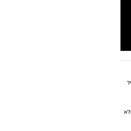
רוגבי וקריקט
גולף
ביליארד
תקצירים
ל
לא