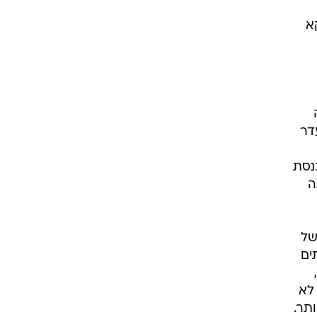
א
דר
נסת
ה
של
ים
 לא
תר.