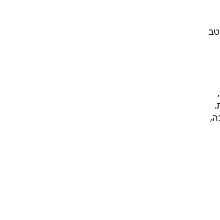
טב
.
ה,