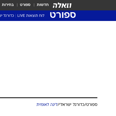
חדשות
ספורט
בחירות
ספורט
לוח תוצאות LIVE
כדורגל יש
ליגת העל Winner
סטט' ליגת
גביע המדי
גביע הטוט
שגרירים
נבחרות י
ליגה לאומ
ליגה א'
ספורט
/
כדורגל ישראלי
/
ליגה לאומית