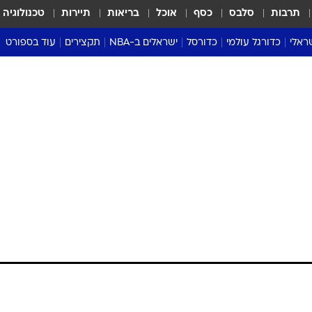
תרבות
סלבס
כסף
אוכל
בריאות
תיירות
טכנולוגיה
ראלי
כדורגל עולמי
כדורסל
ישראלים ב-NBA
תקצירים
עוד בספורט
ליגה אנגלית
ליגת העל
דני אבדיה
מונדיאל 2026
 העל
ליגה ספרדית
דאבל דריבל
NBA
נה
ליגה איטלקית
יורוליג וכדורסל אירופי
טבלאות
ו
ליגה גרמנית
ליגה לאומית
פודקאסטים
ליגה צרפתית
נבחרות ישראל בכדורסל
מסכמים מחזור
שראל
ליגת האלופות
כדורסל נשים
אבא של שבת
ית
הליגה האירופית
מעל הטבעת
דרום אמריקה
סערה בממלכה
טניס
טראש טוק
ספורט אמריקא
פוקר