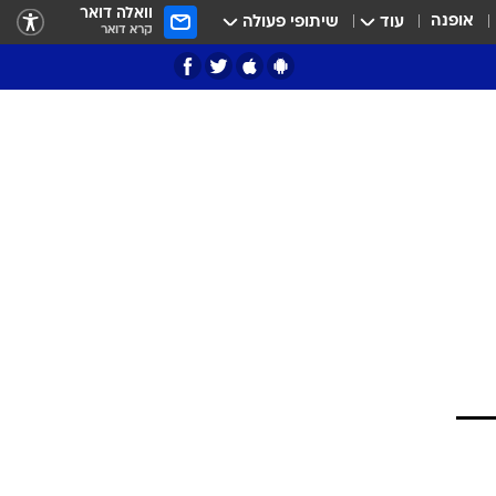
וואלה דואר
אופנה
עוד
שיתופי פעולה
קרא דואר
ציון 3
דאבל דריבל
י