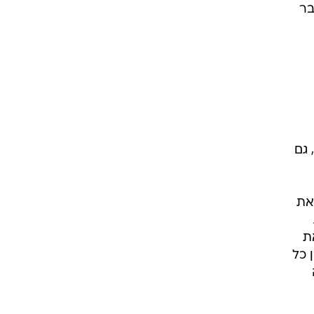
בר
 גם
את
ת
 כל