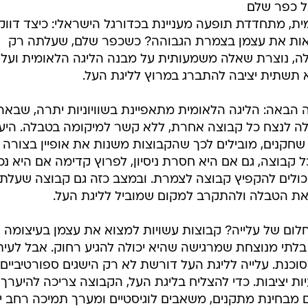
ל כפר שלם
ת, מתחדדת תופעה מעניינת בכדורגל הישראלי: כיצד דווק
מוצאות את עצמן בצמרת הגבוהה? כשכפר שלם, שעלתה רק
לה, נוצרת שאלה משמעותית על מבנה הליגה הלאומית ועל
תשתית יציבה להתברג במרוץ לליגת העל.
הבאה: הליגה הלאומית מתאפיינת בשוויוניות יתרה, שבאה
כולה לנצח כל קבוצה אחרת, ללא קשר למיקומה בטבלה. היע
שחקנים, מובילים לכך שהקבוצות משנות את אופיין בצורה
קבוצה, גם אם היא חסרת ניסיון, לפרוץ קדימה אם היא נכ
יכולים להקפיץ קבוצה לצמרת. ובמצב כזה גם קבוצה שעלת
 את הטבלה ולהתקרב למקום שמוביל לליגת העל.
ום של עלייה? קבוצות עשויות למצוא את עצמן בעיצומה 
לתי מנוצחת שמרגישה שהיא יכולה להגיע רחוק. אבל לעית
וכנת. עלייה לליגת העל דורשת לא רק הישגים ספורטיביים,
ת יציבות. כדי להצליח בליגת העל, הקבוצה צריכה להיערך
 מבחינת מתקנים, משאבים לוגיסטיים ומערך תמיכה רחב יו