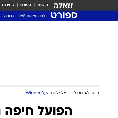
חדשות
ספורט
בחירות
ספורט
לוח תוצאות LIVE
כדורגל יש
ליגת העל Winner
סטט' ליגת
גביע המדי
גביע הטוט
שגרירים
נבחרות י
ליגה לאומ
ליגה א'
ספורט
/
כדורגל ישראלי
/
ליגת העל Winner
הפועל חיפה ג