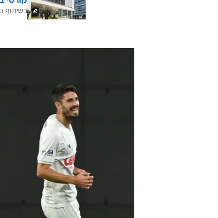
קורסי ב
בשיתוף ה