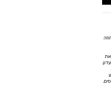
וזה
את
דון.
ע
ים.