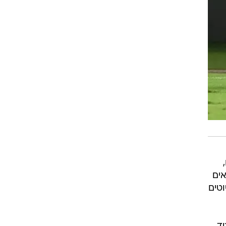
אים
טים