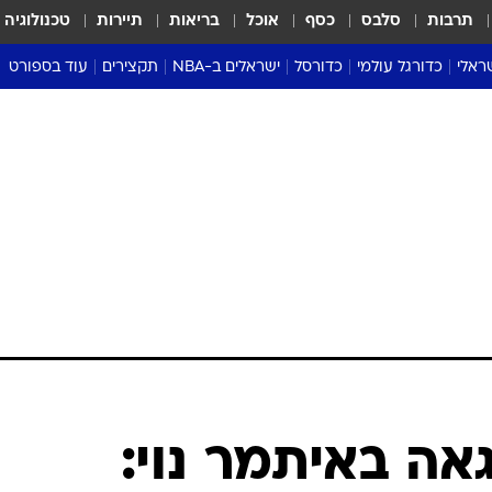
תרבות
סלבס
כסף
אוכל
בריאות
תיירות
טכנולוגיה
ראלי
כדורגל עולמי
כדורסל
ישראלים ב-NBA
תקצירים
עוד בספורט
ליגה אנגלית
ליגת העל
דני אבדיה
מונדיאל 2026
 העל
ליגה ספרדית
דאבל דריבל
NBA
נה
ליגה איטלקית
יורוליג וכדורסל אירופי
טבלאות
ו
ליגה גרמנית
ליגה לאומית
פודקאסטים
ליגה צרפתית
נבחרות ישראל בכדורסל
מסכמים מחזור
שראל
ליגת האלופות
כדורסל נשים
אבא של שבת
ית
הליגה האירופית
מעל הטבעת
דרום אמריקה
סערה בממלכה
טניס
טראש טוק
ספורט אמריקא
אה באיתמר נוי:
פוקר