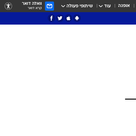
וואלה דואר
אופנה
עוד
שיתופי פעולה
קרא דואר
ציון 3
דאבל דריבל
י