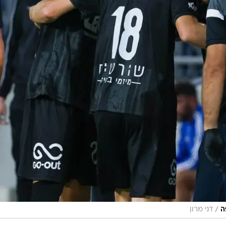
/
ה
דני מרון