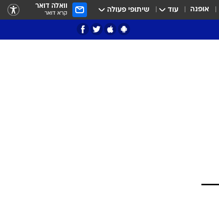
וואלה דואר
אופנה
עוד
שיתופי פעולה
קרא דואר
ציון 3
דאבל דריבל
י