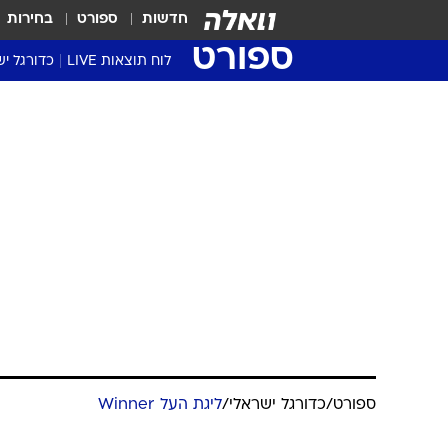
חדשות
ספורט
בחירות
ספורט
לוח תוצאות LIVE
כדורגל יש
ליגת העל Winner
סטט' ליגת
גביע המדי
גביע הטוט
שגרירים
נבחרות י
ליגה לאומ
ליגה א'
ספורט
/
כדורגל ישראלי
/
ליגת העל Winner