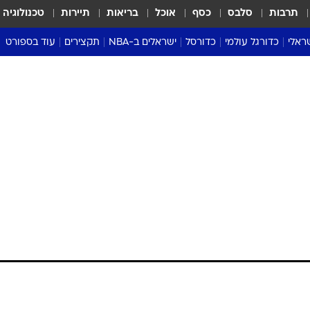
תרבות
סלבס
כסף
אוכל
בריאות
תיירות
טכנולוגיה
ראלי
כדורגל עולמי
כדורסל
ישראלים ב-NBA
תקצירים
עוד בספורט
ליגה אנגלית
ליגת העל
דני אבדיה
מונדיאל 2026
 העל
ליגה ספרדית
דאבל דריבל
NBA
נה
ליגה איטלקית
יורוליג וכדורסל אירופי
טבלאות
ו
ליגה גרמנית
ליגה לאומית
פודקאסטים
ליגה צרפתית
נבחרות ישראל בכדורסל
מסכמים מחזור
שראל
ליגת האלופות
כדורסל נשים
אבא של שבת
ית
הליגה האירופית
מעל הטבעת
דרום אמריקה
סערה בממלכה
טניס
טראש טוק
ספורט אמריקא
פוקר