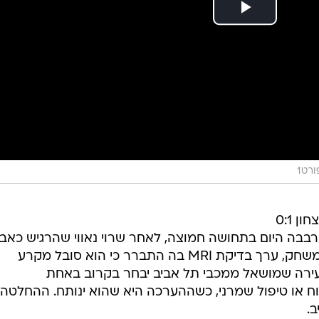
רט1
השמחה הגדולה בהפועל חיפה מהניצחון 0:1
רבבה היום בתחושה חמוצה, לאחר שרוי נאווי שהרגיש כאב
בברך אחרי שדרך לא טוב במהלך המשחק, ערך בדיקת MRI בה התברר כי הוא סובל מקרע
ירה שמושאל ממכבי תל אביב יבחר בקרוב באחת
ח או טיפול שמרני, כשההערכה היא שהוא ינותח. ההחלטה
.