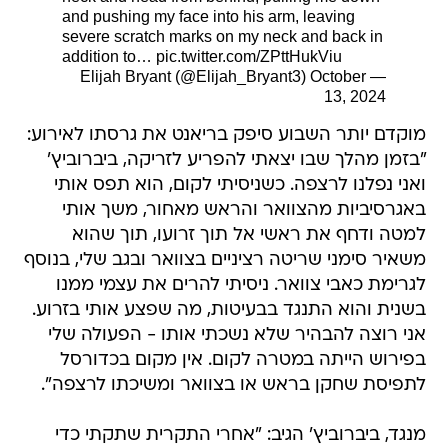
and pushing my face into his arm, leaving
severe scratch marks on my neck and back in
addition to…
pic.twitter.com/ZPttHukViu
October
— Elijah Bryant (@Elijah_Bryant3)
13, 2024
מוקדם יותר השבוע סיפק בריאנט את גרסתו לאירוע:
"בזמן מהלך שבו יצאתי להפריע לזריקה, ביברוביץ'
ואני נפלנו לרצפה. כשניסיתי לקום, הוא תפס אותי
באגרסיביות מהצוואר והראש מאחור, משך אותי
למטה ודחף את ראשי אל תוך זרועו, תוך שהוא
משאיר סימני שריטה רציניים בצוואר ובגב שלי, בנוסף
לגרימת כאבי צוואר. ניסיתי להרים את עצמי ממנו
בשנית והוא התנגד בבעיטות, מה שפצע אותי בזרוע.
אני רוצה להבהיר שלא נשכתי אותו - הפעולה שלי
בפירוש הייתה במטרה לקום. אין מקום בכדורסל
לתפיסת שחקן בראש או בצוואר ומשיכתו לרצפה".
מנגד, ביברוביץ' הגיב: "אחרי התקרית שתקתי כדי