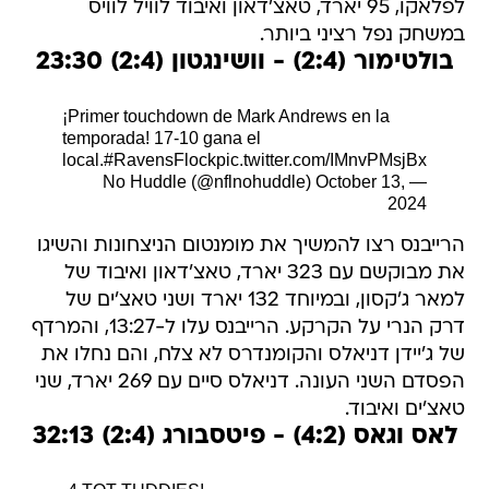
לפלאקו, 95 יארד, טאצ'דאון ואיבוד לוויל לוויס
במשחק נפל רציני ביותר.
בולטימור (2:4) - וושינגטון (2:4) 23:30
¡Primer touchdown de Mark Andrews en la
temporada! 17-10 gana el
local.
#RavensFlock
pic.twitter.com/IMnvPMsjBx
October 13,
— No Huddle (@nflnohuddle)
2024
הרייבנס רצו להמשיך את מומנטום הניצחונות והשיגו
את מבוקשם עם 323 יארד, טאצ'דאון ואיבוד של
למאר ג'קסון, ובמיוחד 132 יארד ושני טאצ'ים של
דרק הנרי על הקרקע. הרייבנס עלו ל-13:27, והמרדף
של ג'יידן דניאלס והקומנדרס לא צלח, והם נחלו את
הפסדם השני העונה. דניאלס סיים עם 269 יארד, שני
טאצ'ים ואיבוד.
לאס וגאס (4:2) - פיטסבורג (2:4) 32:13