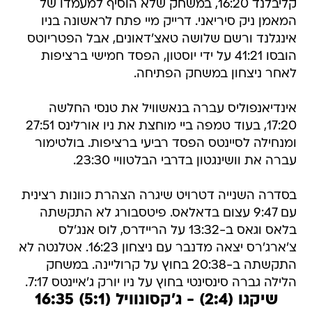
קליבלנד 16:20, במשחק שלא הוסיף למעמדו של
המאמן ניק סיריאני. דרייק מיי פתח לראשונה בניו
אינגלנד ורשם שלושה טאצ'דאונים, אבל הפטריוטס
הובסו 41:21 על ידי יוסטון, הפסד חמישי ברציפות
לאחר ניצחון במשחק הפתיחה.
אינדיאנפוליס עברה בנאשוויל את טנסי החלשה
17:20, בעוד טמפה ביי מוחצת את ניו אורלינס 27:51
ומנחילה לסיינטס הפסד רביעי ברציפות. בולטימור
עברה את וושינגטון בדרבי הבלטוויי 23:30.
בסדרה השנייה דטרויט שיגרה הצהרת כוונות רצינית
עם 9:47 עצום בדאלאס. פיטסבורג לא התקשתה
בלאס וגאס ב-13:32 על הריידרס, לוס אנג'לס
צ'ארג'רס יצאה מדנבר עם ניצחון 16:23. אטלנטה לא
התקשתה ב-20:38 בחוץ על קרוליינה. במשחק
הלילה גברה סינסינטי בחוץ על ניו יורק ג'איינטס 7:17.
שיקגו (2:4) - ג'קסונוויל (5:1) 16:35