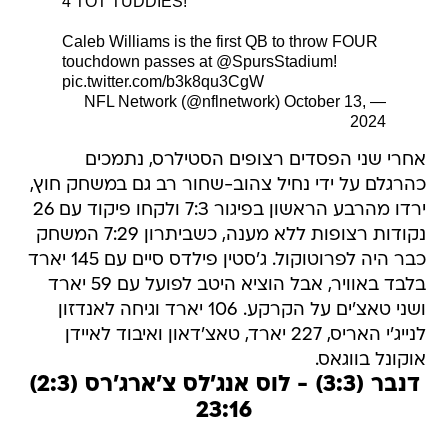
4 TOT TUDDIES!
Caleb Williams is the first QB to throw FOUR
touchdown passes at
@SpursStadium
!
pic.twitter.com/b3k8qu3CgW
October 13,
— NFL Network (@nflnetwork)
2024
אחרי שני הפסדים רצופים הסטילרס, נתמכים
כהרגלם על ידי נחיל צהוב-שחור רב גם במשחק חוץ,
ירדו מהרבע הראשון בפיגור 7:3 ולקחו פיקוד עם 26
נקודות רצופות ללא מענה, כשביתרון 7:29 המשחק
כבר היה לפרוטוקול. ג'סטין פילדס סיים עם 145 יארד
בלבד באוויר, אבל הוציא היטב לפועל עם 59 יארד
ושני טאצ'ים על הקרקע. 106 יארד וגיחה לאנדזון
לנייג'י האריס, 227 יארד, טאצ'דאון ואיבוד לאיידן
אוקונל בווגאס.
דנבר (3:3) - לוס אנג'לס צ'ארג'רס (2:3)
23:16