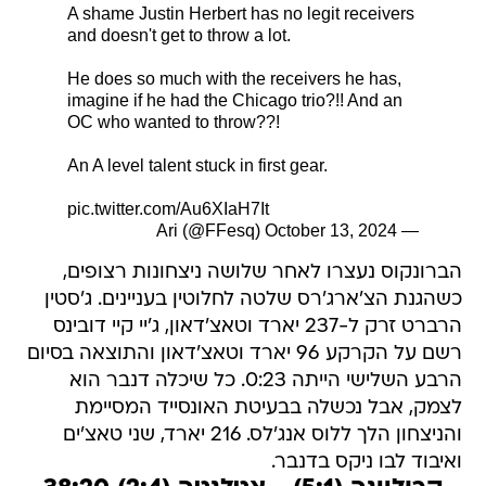
A shame Justin Herbert has no legit receivers
and doesn't get to throw a lot.
He does so much with the receivers he has,
imagine if he had the Chicago trio?!! And an
OC who wanted to throw??!
An A level talent stuck in first gear.
pic.twitter.com/Au6XIaH7It
October 13, 2024
— Ari (@FFesq)
הברונקוס נעצרו לאחר שלושה ניצחונות רצופים,
כשהגנת הצ'ארג'רס שלטה לחלוטין בעניינים. ג'סטין
הרברט זרק ל-237 יארד וטאצ'דאון, ג'יי קיי דובינס
רשם על הקרקע 96 יארד וטאצ'דאון והתוצאה בסיום
הרבע השלישי הייתה 0:23. כל שיכלה דנבר הוא
לצמק, אבל נכשלה בבעיטת האונסייד המסיימת
והניצחון הלך ללוס אנג'לס. 216 יארד, שני טאצ'ים
ואיבוד לבו ניקס בדנבר.