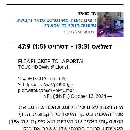
עוד בוואלה
רוצים להנות מאינטרנט מהיר וחבילת
טלווזיה בזול? זה אפשרי!
בשיתוף וואלה פייבר
דאלאס (3:3) - דטרויט (1:5) 47:9
FLEA FLICKER TO LA PORTA!
TOUCHDOWN
@Lions
!
?:
#DETvsDAL
on FOX
?:
https://t.co/waVpO909ge
pic.twitter.com/qrPoPtCmo4
October 13, 2024
— NFL (@NFL)
איזה ניצחון עצום של הליונס, שהמחיש היטב את
פערי האיכות ובעיקר האימון בין הקבוצות. הקוץ
המשמעותי באליה של האריות הוא פציעתו של איידן
האצ'ינסון, הכוכב ההגנתי שלו, ששבר את רגלו