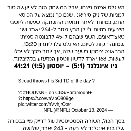
האיגלס אמנם ניצחו, אבל המשחק הזה לא יעשה טוב
למניות של ניק סיריאני, שגם כך נמצא על הכיסא
החם, במיוחד לאחר תנועת ההשתקה שעשה ליושבי
היציעים בסיום. ג'יילן הרץ מסר ל-264 יארד ושני
טאצ'דאונים, השני שבהם ל-45 לדבונטה סמית'
שמונה דקות לסיום. האיגלס עלו ליתרון 13:20,
הבראונס צימקו בשער שדה, אך יותר מכך לא יכלו
לעשות. 168 יארד לדשון ווטסון המזעזע בקליבלנד.
ניו אינגלנד (5:1) - יוסטון (1:5) 41:21
Stroud throws his 3rd TD of the day ?
?:
#HOUvsNE
on CBS/Paramount+
?:
https://t.co/waVpO909ge
pic.twitter.com/hVvhjrOot4
October 13, 2024
— NFL (@NFL)
בסך הכול, השורה הסטטיסטית של דרייק מיי בבכורה
שלו בניו אינגלנד לא רעה - 243 יארד, שלושה