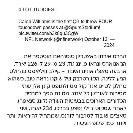
4 TOT TUDDIES!
Caleb Williams is the first QB to throw FOUR
touchdown passes at
@SpursStadium
!
pic.twitter.com/b3k8qu3CgW
October 13,
— NFL Network (@nflnetwork)
2024
הברס אירחו באצטדיון טוטנהאם הוטספר את
הג'אגוארס ונראו פ..ינג גוד. 23 מ-29 ל-226 יארד,
ארבעה טאצ'דאונים ואיבוד - קיילב וויליאמס בהחלט
הגיע לליגה. הקוורטרבק של שיקגו נראה טוב, כשהוא
מחלק לטייט אנד קול מט ולתופס קינן אלן שתי
מסירות לאנדזון כל אחד. מט גם הפך למחזיק
הכדורים הארוכים בבעיטות השדה (לונג סנאפר),
לאחר שסקוט דיילי נפצע בברכו. 234 יארד, שני
טאצ'ים ואיבוד לטרבור לורנס, שמתחיל להיראות יותר
ויותר כמו פלופ העשור.