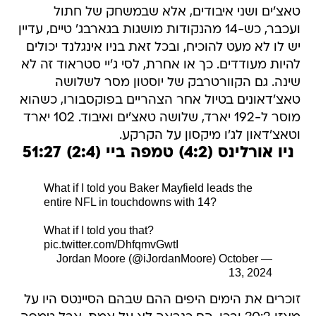
טאצ'ים ושני איבודים, אלא שבמשחק של חתול
ועכבר, כש-14 מהנקודות מושגות בגארבג' טיים, עדיין
יש לו לא מעט להוכיח, ובכל זאת בניו אינגלנד יכולים
להיות מעודדים. כך או אחרת, לסי ג'יי סטראוד זה לא
שינה. גם הקוורטרבק של יוסטון מסר לשלושה
טאצ'דאונים בטיול אחר הצהריים בפוקסבורו, כשהוא
מוסר ל-192 יארד, שלושה טאצ'ים ואיבוד. 102 יארד
וטאצ'דאון לג'ו מיקסון על הקרקע.
ניו אורלינס (4:2) טמפה ביי (2:4) 51:27
What if I told you Baker Mayfield leads the
entire NFL in touchdowns with 14?
What if I told you that?
pic.twitter.com/DhfqmvGwtI
October
— Jordan Moore (@iJordanMoore)
13, 2024
זוכרים את הימים היפים ההם שבהם הסיינטס היו על