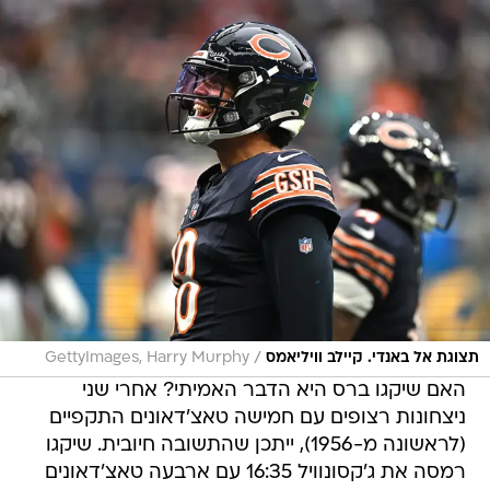
/
תצוגת אל באנדי. קיילב וויליאמס
GettyImages, Harry Murphy
האם שיקגו ברס היא הדבר האמיתי? אחרי שני
ניצחונות רצופים עם חמישה טאצ'דאונים התקפיים
(לראשונה מ-1956), ייתכן שהתשובה חיובית. שיקגו
רמסה את ג'קסונוויל 16:35 עם ארבעה טאצ'דאונים