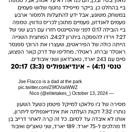
מאזן 0:2? ובכן, הם כנראה לא על אמת, אבל טמפה
ביי בהחלט כן. בייקר מייפילד נחטף שלוש פעמים
במשחק משוגע, אבל ידע להתעלות ולמסור ארבע
פעמים לאנדזון, פעמיים מתוכן לכריס גודווין. טמפה
ביי הובילה 0:17 לפני שהסיינטס חזרו עם רבע שני של
7:27 וירדו להפסקה ביתרון 24:27. המחצית השנייה
הייתה כולה של הפיראטים, שעצרו את הרוקי ספנסר
ראטלר וברחו. ראטלר, מחליפו של דרק קאר הפצוע,
סיים עם 243 יארד, טאצ'דאון ושני איבודים.
טנסי (4:1) - אינדיאנפוליס (3:3) 20:17
Joe Flacco is a dad at the park
pic.twitter.com/Z9fOVaiWWZ
October 13, 2024
— Nico (@elitetakes_)
מסירה של ג'ו פלאקו למייקל פיטמן כשעל השעון
נותרו 7:32 דקות העלתה את אינדיאנפוליס ליתרון,
אותו לא איבדה עד לסיום. כל זה קרה לאחר דרייב בן
11 מהלכים ל-75 יארד. 189 יארד, שני טאצ'ים ואיבוד