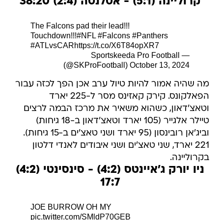
קרוליינה (5:1) - אטלנטה (2:4) 38:20
The Falcons pad their lead!!!
Touchdown!!!
#NFL
#Falcons
#Panthers
#ATLvsCAR
https://t.co/X6T84opXR7
— Sportskeeda Pro Football
(@SKProFootball)
October 13, 2024
מה שהיה אמור להיות טיול ערב אכן הפך לכזה עבור
הפאלקונס. קירק קאזינס מסר ל-225 יארד
וטאצ'דאון, כשהוא משאיר את מרכז הבמה לרצים
טיילר אלגייר (105 יארד וטאצ'דאון ב-18 גיחות)
וביג'אן רובינסון (95 יארד ושני טאצ'ים ב-15 גיחות).
221 יארד, שני טאצ'ים ושני איבודים לאנדי דלטון
בקרוליינה.
ניו יורק ג'איינטס (4:2) - סינסינטי (4:2)
17:7
JOE BURROW OH MY
pic.twitter.com/SMldP70GEB