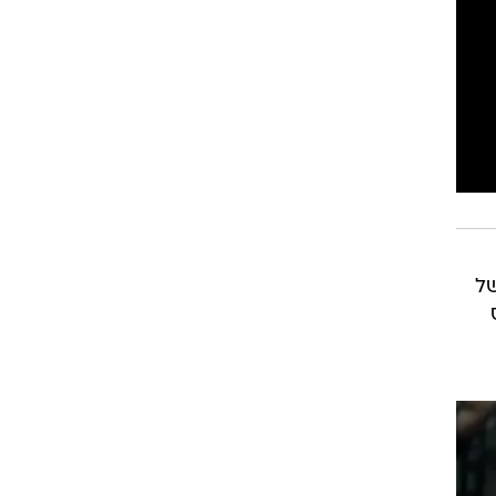
רוגבי וקריקט
גולף
ביליארד
תקצירים
של