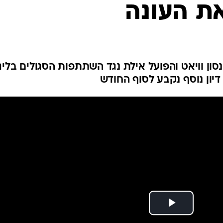
ת העונה
ענפים נוספים
לוח שידורים
החידה של ספור
ארכיון מדורים
כתבו לנו
נסון וויאט והפועל אילת נגד השתתפות הסגולים בליג
דיון נוסף נקבע לסוף החודש