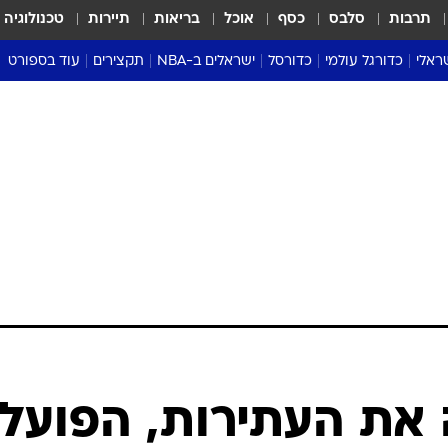
תרבות
סלבס
כסף
אוכל
בריאות
תיירות
טכנולוגיה
ראלי
כדורגל עולמי
כדורסל
ישראלים ב-NBA
תקצירים
עוד בספורט
ליגה אנגלית
ליגת העל
דני אבדיה
מונדיאל 2026
 העל
ליגה ספרדית
דאבל דריבל
NBA
נה
ליגה איטלקית
יורוליג וכדורסל אירופי
טבלאות
ו
ליגה גרמנית
ליגה לאומית
פודקאסטים
ליגה צרפתית
נבחרות ישראל בכדורסל
מסכמים מחזור
שראל
ליגת האלופות
כדורסל נשים
אבא של שבת
ית
הליגה האירופית
מעל הטבעת
דרום אמריקה
סערה בממלכה
טניס
טראש טוק
ספורט אמריקא
 את העתירות, הפועל
פוקר