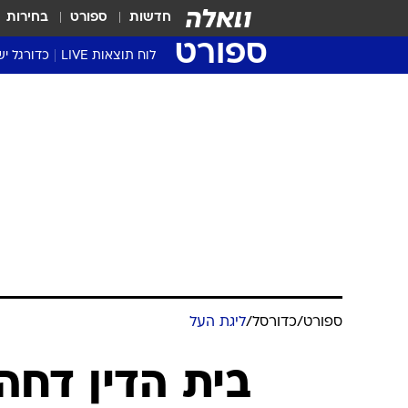
חדשות
ספורט
בחירות
ספורט
לוח תוצאות LIVE
כדורגל יש
ליגת העל Winner
סטט' ליגת
גביע המדי
גביע הטוט
שגרירים
נבחרות י
ליגה לאומ
ליגה א'
ספורט
/
כדורסל
/
ליגת העל
בית הדין דחה