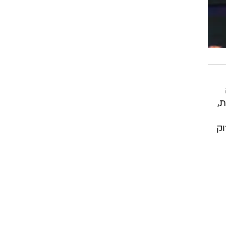
ת,
וק