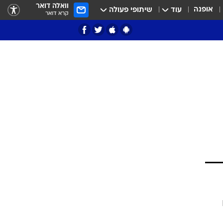
וואלה דואר
אופנה
עוד
שיתופי פעולה
קרא דואר
ציון 3
דאבל דריבל
י