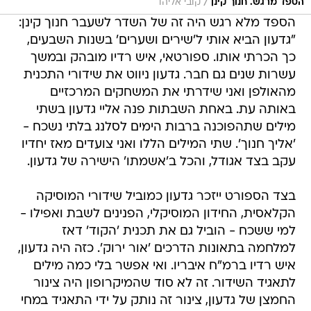
/
הספד מרגש. חנוך קינן
קובי אליהו
הספד מלא רגש היה זה של השדר לשעבר חנוך קינן:
"גדעון הביא אותי ל'שירים ושערים' בשנות השבעים,
כך הכרתי אותו. ספורטאי, איש רדיו מובהק ובמשך
עשרות שנים גם חבר. גדעון ניווט את שידורי התכנית
מהאולפן ואני שידרתי את המשחקים המרכזיים
באותה עת. באחת השבתות פנה אליי גדעון בשתי
מילים שתהפוכנה ברבות הימים לסלנג בלתי נשכח -
'אליך חנוך'. שתי המילים הללו ואני צועדים מאז יחדיו
עקב בצד אגודל, והכל ב'אשמתו' הישירה של גדעון.
בצד הספורט ייזכר גדעון כמוביל שידורי המוסיקה
הקלאסית, החידון המוסיקלי, הפנינים לשבת ואפילו -
למי ששכח - הוביל גם את תכנית 'הקוד' דאז
למלחמה בתאונות הדרכים 'אור ירוק'. כזה היה גדעון,
איש רדיו ברמ"ח איבריו. ואי אפשר בלי כמה מילים
לתאגיד השידור. זה לא סוד שהמיקרופון היה צינור
החמצן של גדעון, צינור זה נותק על ידי התאגיד במחי