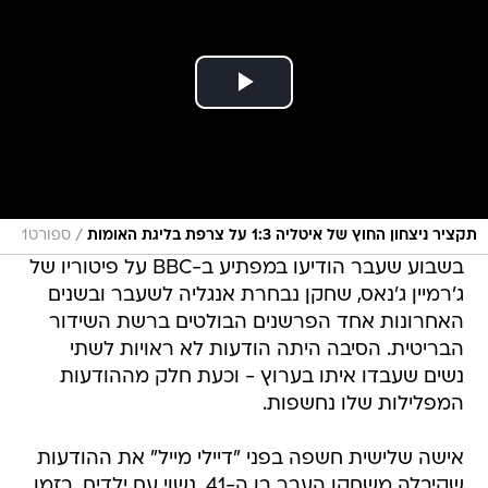
/
תקציר ניצחון החוץ של איטליה 1:3 על צרפת בליגת האומות
ספורט1
בשבוע שעבר הודיעו במפתיע ב-BBC על פיטוריו של
ג'רמיין ג'נאס, שחקן נבחרת אנגליה לשעבר ובשנים
האחרונות אחד הפרשנים הבולטים ברשת השידור
הבריטית. הסיבה היתה הודעות לא ראויות לשתי
נשים שעבדו איתו בערוץ - וכעת חלק מההודעות
המפלילות שלו נחשפות.
אישה שלישית חשפה בפני "דיילי מייל" את ההודעות
שקיבלה משחקן העבר בן ה-41, נשוי עם ילדים, בזמן