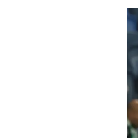
חן
שכן