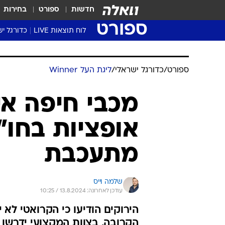
חדשות
ספורט
בחירות
ספורט
לוח תוצאות LIVE
כדורגל יש
ליגת העל Winner
סטט' ליגת
גביע המדי
גביע הטוט
שגרירים
נבחרות י
ליגה לאומ
ליגה א'
ספורט
/
כדורגל ישראלי
/
ליגת העל Winner
מכבי חיפה אי