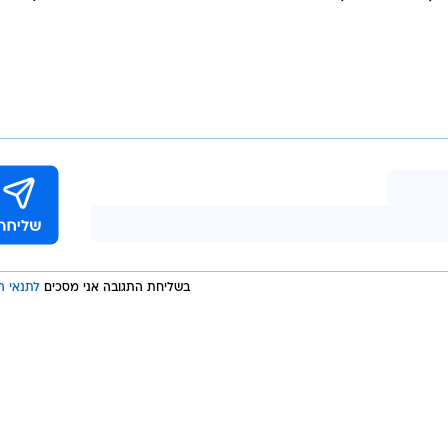
- אחד בעמדת הכנף, ואחד שיכול לשחק גם באגף וגם כקשר
תרו על אופציית מתיאס נהואל משלונסק ורוצלב. בצוות המקצו
ף, אבל במקביל נבחנות עוד אפשרויות להחתים שחקנים