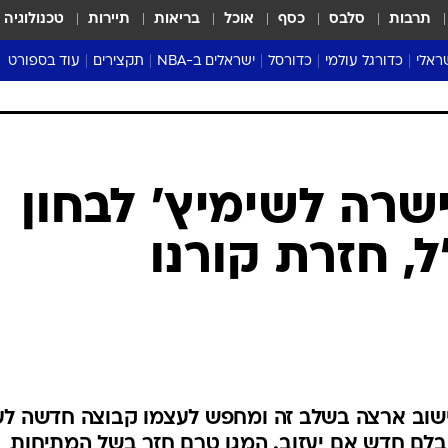
תרבות
סלבס
כסף
אוכל
בריאות
תיירות
טכנולוגיה
ראלי
כדורגל עולמי
כדורסל
ישראלים ב-NBA
תקצירים
עוד בספורט
ליגה אנגלית
ליגת העל
דני אבדיה
מונדיאל 2026
 העל
ליגה ספרדית
דאבל דריבל
NBA
נה
ליגה איטלקית
יורוליג וכדורסל אירופי
טבלאות
ו
ליגה גרמנית
ליגה לאומית
פודקאסטים
ליגה צרפתית
נבחרות ישראל בכדורסל
מסכמים מחזור
שראל
ליגת האלופות
כדורסל נשים
אבא של שבת
ית
הליגה האירופית
מעל הטבעת
דרום אמריקה
סערה בממלכה
טניס
טראש טוק
ספורט אמריקא
שרה לשימיץ' לבחון
פוקר