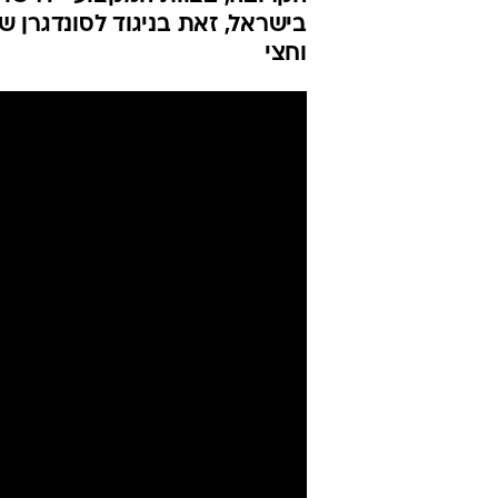
אופציות בחו"ל
מתעכבת
שלמה וייס
עודכן לאחרונה: 13.8.2024 / 10:25
הירוקים הודיעו כי הקרואטי לא
הקרובה, בצוות המקצועי ידרשו 
בישראל, זאת בניגוד לסונדגרן 
וחצי