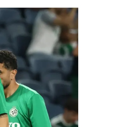
מיידית, אך המגן מתעקש בשלב זה ש
גם לורנצו שימיץ' אמור היה לשוב מ
הצעות מחו"ל" ויישאר מחוץ לישראל 
קבוצה מעבר לים, אם כי בצוות המקצו
מלבד עבדולאי סק והקרואטי, אין בלמ
מי ששב לארץ ויצטרף לאימונים של ס