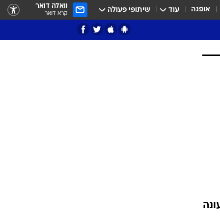
וואלה דואר
אופנה
עוד
שיתופי פעולה
קרא דואר
ציון 3
דאבל דריבל
י