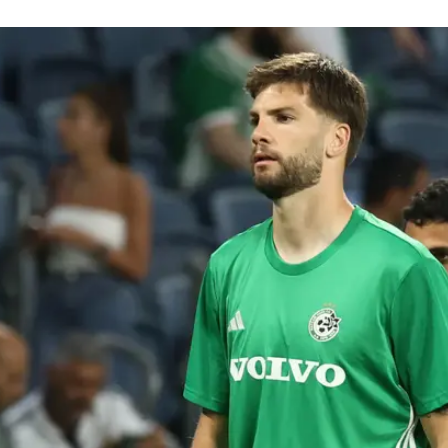
לא לשוב ארצה.
החופשה - אולם בתיאום עם המועדון זה לא יקרה. הבלם "בו
עוד מספר ימים. גל אלברמן קיבל משימה למצוא לשימיץ'
עי דורשים שאם שימיץ' אכן יעזוב יגיע בלם אחר במקומו, 
ים עם רגל ימין בסגל של ברק בכר.
גנית האלופה לקראת פתיחת העונה הוא דניאל סונדגרן.