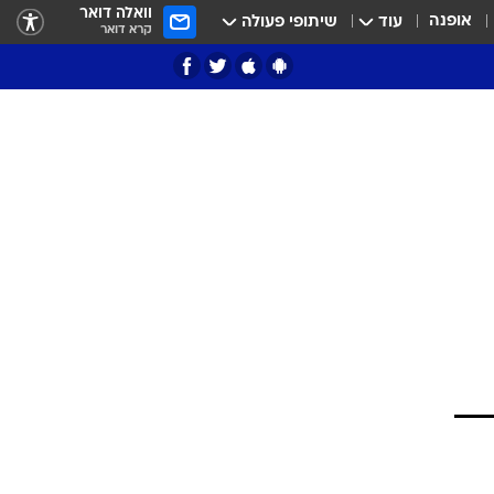
וואלה דואר
אופנה
עוד
שיתופי פעולה
קרא דואר
ציון 3
דאבל דריבל
י