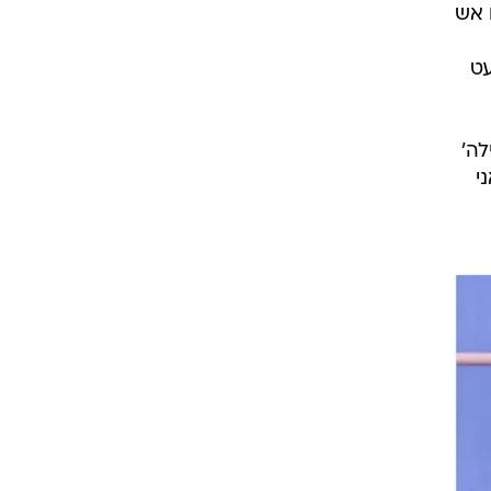
 אש
ם כמעט
לה'
י