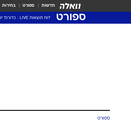
חדשות
ספורט
בחירות
ספורט
לוח תוצאות LIVE
כדורגל יש
ליגת העל Winner
סטט' ליגת
גביע המדי
גביע הטוט
שגרירים
נבחרות י
ליגה לאומ
ליגה א'
ספורט