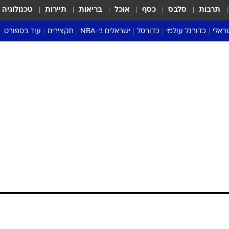
תרבות
סלבס
כסף
אוכל
בריאות
תיירות
טכנולוגיה
ראלי
כדורגל עולמי
כדורסל
ישראלים ב-NBA
תקצירים
עוד בספורט
ליגה אנגלית
ליגת העל
דני אבדיה
מונדיאל 2026
 העל
ליגה ספרדית
דאבל דריבל
NBA
נה
ליגה איטלקית
יורוליג וכדורסל אירופי
טבלאות
ו
ליגה גרמנית
ליגה לאומית
פודקאסטים
ליגה צרפתית
נבחרות ישראל בכדורסל
מסכמים מחזור
שראל
ליגת האלופות
כדורסל נשים
אבא של שבת
ית
הליגה האירופית
מעל הטבעת
דרום אמריקה
סערה בממלכה
טניס
טראש טוק
ספורט אמריקא
פוקר