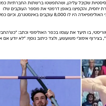
סיסטיות שקיבל עליהן, ושהתפשטו ברשתות החברתיות כמו
ת יחסית, והקפיצו באופן דרמטי את מספר העוקבים שלו
בפלטפורמות השונות. כך למשל לפני האולימפיאדה היו לו 8,000 עוקבים באינסטגרם, וכיו
יסטי, בו תיעד את עצמו בכפר האולימפי וכתב: "כש'החבי
 בצירוף אימוג'י משועשע, ולצד כיתוב נוסף: "לא יודע אם אנ