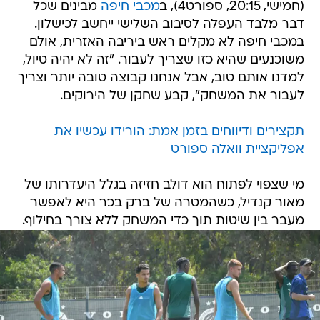
(חמישי, 20:15, ספורט4), ב
מכבי חיפה
מבינים שכל
דבר מלבד העפלה לסיבוב השלישי ייחשב לכישלון.
במכבי חיפה לא מקלים ראש ביריבה האזרית, אולם
משוכנעים שהיא כזו שצריך לעבור. "זה לא יהיה טיול,
למדנו אותם טוב, אבל אנחנו קבוצה טובה יותר וצריך
לעבור את המשחק", קבע שחקן של הירוקים.
תקצירים ודיווחים בזמן אמת: הורידו עכשיו את
אפליקציית וואלה ספורט
מי שצפוי לפתוח הוא דולב חזיזה בגלל היעדרותו של
מאור קנדיל, כשהמטרה של ברק בכר היא לאפשר
מעבר בין שיטות תוך כדי המשחק ללא צורך בחילוף.