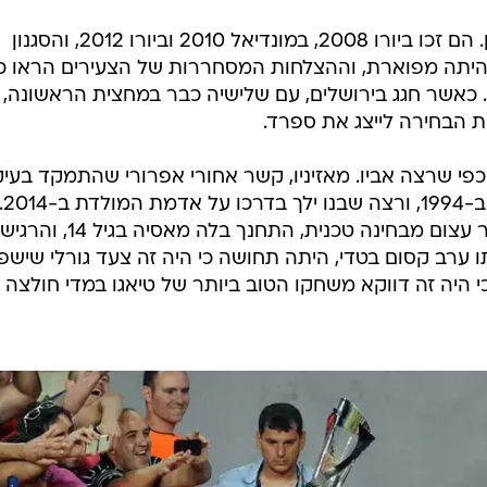
כי הרי האדומים שלטו אז ללא עוררין. הם זכו ביורו 2008, במונדיאל 2010 וביורו 2012, והסגנון
יתה מפוארת, וההצלחות המסחררות של הצעירים הראו כי
כאשר חגג בירושלים, עם שלישיה כבר במחצית הראשונה, 
ת הבחירה לייצג את ספרד.
 כפי שרצה אביו. מאזיניו, קשר אחורי אפרורי שהתמקד בעי
בעבודה השחורה, זכה בגביע העולם ב-1994, ורצה שבנו ילך בדרכו על
ואולם טיאגו, שהיה מוכשר יותר בפער עצום מבחינה טכנית, התחנך בלה מאסיה בגיל 14, והרגיש
 ערב קסום בטדי, היתה תחושה כי היה זה צעד גורלי שישפ
היה זה דווקא משחקו הטוב ביותר של טיאגו במדי חולצה