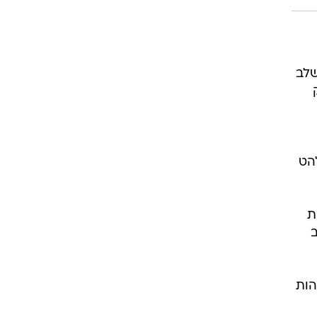
פה בשלב
להט
ת
הות