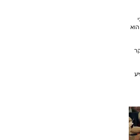
הוא
קר
 אדמת המולדת ב-2014.
יע