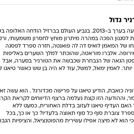
ר גדול
למעשה, כל השושלת הספרדית נקטעה בערך ב-2013. בגביע העולם בברזיל הודחה האלו
ת לסגנון הפכה במהרה מיתרון מוחץ לחסרון משמעותי, ורק
חו של המאמן לואיס דה לה פואנטה, חזרה ספרד לפסגה
ירופה. אלברו מוראטה, שהוכתר למלך השערים באליפות
פטן הגאה של הנבחרת שכבשה את הטורניר בסערה, אבל
 יותר. לאמין ימאל, למשל, עוד לא היה בן שש כאשר טיאגו 
רוניה כואבת, הודיע טיאגו על פרישה מכדורגל . הוא עשה זא
מר, וההודעה הזו קצת נעלמה ברצף הדיווחים לקראת הקרב
? האם העדיף טיאגו לעזוב בדלת האחורית, כמעט ללא
רד צוברת סוף כל סוף תאוצה בלעדיו? כך או כך, בכל
י הוא לא מיצה אפילו עשירית מהפוטנציאל, והציפיות הגבו