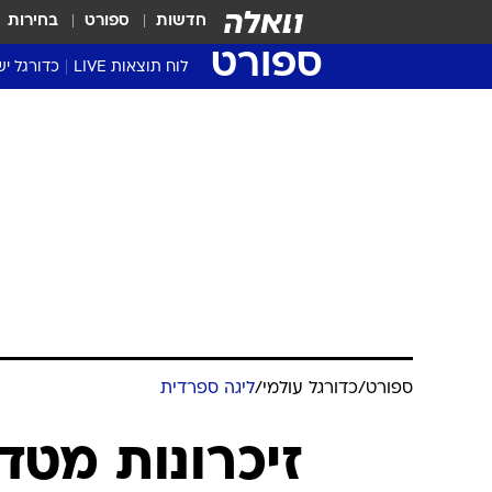
חדשות
ספורט
בחירות
ספורט
לוח תוצאות LIVE
כדורגל יש
ליגת העל Winner
סטט' ליגת
גביע המדי
גביע הטוט
שגרירים
נבחרות י
ליגה לאומ
ליגה א'
ספורט
/
כדורגל עולמי
/
ליגה ספרדית
זיכרונות מטדי