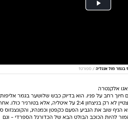
/
ספורט1
 ביוני 2013, ישב טיאגו אלקנטרה
 חיוך רחב על פניו. הוא בדיוק כבש שלושער בגמר אליפות
אירופה עד גיל 21, ונבחר לשחקן המצטיין לא רק בניצחון 2:4 על איטליה, אלא בטורניר כולו. אח
 הניף שוב את הגביע הפעם כקפטן וכמנהיג, והקונצנזוס סב
אמור להיות הכוכב הבולט הבא של הכדורגל הספרדי - וגם