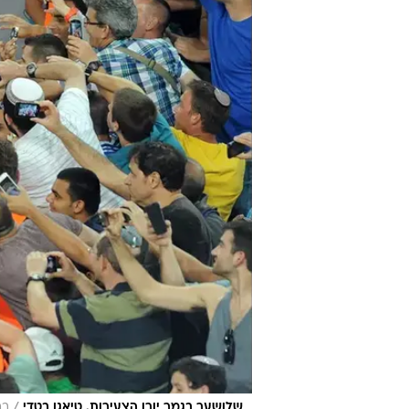
/
שלושער בגמר יורו הצעירות. טיאגו בטדי
בר