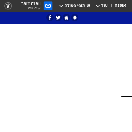
וואלה דואר
אופנה
עוד
שיתופי פעולה
קרא דואר
ציון 3
דאבל דריבל
י