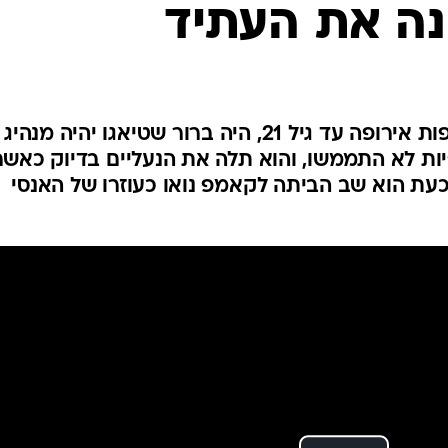
נה את העתיד
ענפים נוספים
לוח שידורים
החידה של ספור
ארכיון מדורים
כתבו לנו
כאשר להט בירושלים בגמר אליפות אירופה עד גיל 21, היה ברור שטיאגו יהיה מנהיג
ות לא התממשו, והוא תלה את הנעליים בדיוק כאשר
ו מוראטה זכה ביורו 2024. כעת הוא שב הביתה לקאמפ נואו כעוזרו של האנסי