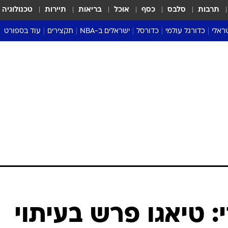
תרבות
סלבס
כסף
אוכל
בריאות
תיירות
טכנולוגיה
ראלי
כדורגל עולמי
כדורסל
ישראלים ב-NBA
תקצירים
עוד בספורט
ליגה אנגלית
ליגת העל
דני אבדיה
מונדיאל 2026
 העל
ליגה ספרדית
דאבל דריבל
NBA
נה
ליגה איטלקית
יורוליג וכדורסל אירופי
טבלאות
ו
ליגה גרמנית
ליגה לאומית
פודקאסטים
ליגה צרפתית
נבחרות ישראל בכדורסל
מסכמים מחזור
שראל
ליגת האלופות
כדורסל נשים
אבא של שבת
ית
הליגה האירופית
מעל הטבעת
דרום אמריקה
סערה בממלכה
טניס
טראש טוק
ספורט אמריקא
: טיאגו פרש בעיתוי
פוקר