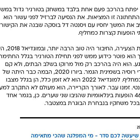
יה אומר ב-2013 כי טיאגו יפתח בהרכב פעם אחת בלבד במשחק בטורניר גדול במש
ה התחתונה זו המציאות. את הנסיעה לברזיל לפני עשור הוא
יב את המשך יחסיו עם ויסנטה דל בוסקה שבנה את הקישור
עם ג'ולן לופטגי, שטיפח אותו בנבחרת הצע
מנטור את החולצה מספר 10, אך הוא פוטר כידוע ממש לפני תחילת הטורניר בגלל החתימה
גע. הוא היה בהרכב רק מול מרוקו בשלב הבתים, ולא קם
מהספסל כאשר הנבחרת הודחה בידי רוסיה בשמינית הגמר. ביורו 2020, הבמה כבר היתה של
פדרי, וטיאגו הסתפק שוב בהופעות כמחליף. למונדיאל 2022 הוא לא זומן כלל, הן בגלל מצבו
נטי. זמנו עבר. לאורך הקריירה, הוא מעולם לא התקרב למ
של שחקן מרכזי בנבחרת, וסיים עם 46 הופעות בינלאומיות שהניבו שני שערים. כן, בגמר אחד
 בכל משחקיו בנבחרת הבוגרת במצטבר.
ה
שיעשה לכם סדר - מי המפלגה שהכי מתאימה