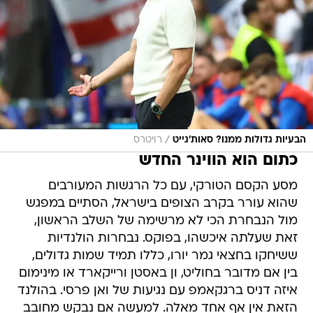
/
הבעיות גדולות ממנו? סאות'גייט
רויטרס
כתום הוא הווינר החדש
מסע הקסם הטורקי, עם כל הרגשות המעורבים
שהוא עורר בקרב הצופים בישראל, הסתיים במפגש
מול הנבחרת הכי לא מרשימה של השלב הראשון,
זאת שעלתה איכשהו, בפוקס. נבחרות הולנדיות
ששיחקו בחצאי גמר יורו, כללו תמיד שמות גדולים,
בין אם מדובר בחוליט, ון באסטן ורייקארד או מינימום
איזה דניס ברגקאמפ עם נגיעות של ואן פרסי. בהולנד
הזאת אין אף אחד מאלה. למעשה אם נבקש מחובב