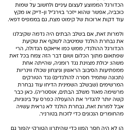
הכדורגל הממוצע לעצום עיניים ולחשוב על שמות
כוכביה, אפשר שהוא ייזכר בוירג'יל ון-דייק או מקץ
עוד דקות ארוכות של קימוט מצח, גם בממפיס דפאי.
ולמרות זאת, אם בשלב הבתים היה נדמה שקיבלנו
את נבחרת הולנד שמיטיבה לשקף את שקיעת
הכדורגל ההולנדי, ממש כמו אייאקס הגדולה, הרי
שפתאום מתוך הכלום ושום דבר הזה צמח בכל זאת
משהו: יכולת מצוינת נגד רומניה, שהייתה אחת
ממפתיעות הסיבוב הראשון וניצחון שכולו ווינריות
(תכונה שתמיד חסרה להולנדים) נגד הטורקים
המרשימים (שבשלב השמינית הדיחו עוד נבחרת
מרשימה מאוד משלב הבתים, אוסטריה). כאן כבר
קשה יותר להגדיר את ההעפלה כפרס על בינוניות,
אבל למרות זאת, נבחרת הולנד לא נראית עשויה
מהחומרים הנכונים כדי לזכות בטורניר.
הן לא היה חסר המון כדי שהיתרון הטורקי יהפוך גם