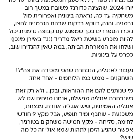
גם נבחרת ספרד, ללא ספק המשכנעת ביותר עד כה
יורו 2024, שהציגה כדורגל משובח במשך רוב
משחקיה עד כה, נראתה בינונית ואפרורית מול
גרמניה. והנה, דווקא בדקות שבהם הגרמנים לחצו,
נזכרו הספרדים בכך שמפגש עם קבוצה גרמנית יכול
להיות מוכרע בשיטת ריאל מדריד (נגד באיירן מינכן)
ושלחו את המארחת הביתה, במה שאין להגדירו שוב,
כפרס על בינוניות.
נעבור לאנגליה, הנבחרת שהכי מזכירה את צה"ל!
השחקנים - ממש כמו הלוחמים - אחד אחד.
מי שנותנים להם את ההוראות, ובכן... ולא רק זאת:
כשנבחרת אנגליה מפשלת, אנחנו מניחים שזו לא
אנגליה האמיתית, שיש אנגליה אחרת, מנצחת,
משכנעת - שתכף ומיד תופיע, אבל מקץ 9 חודשי
לחימה, סליחה - מקץ חמישה משחקים בטורניר,
אפשר שהגיע הזמן לתהות שמא אולי זה כל מה
שיש?