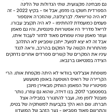
גם מבחינה מקצועית. שתי הגדולות של הליגה
הספרדית חשקו בו מזמן, אבל אז - בקיץ 2022 - זה
לא היה טריוויאלי. לברצלונה, שהוזכרה אינספור
פעמים כמועמדת להחתימו - לא היה תקציב עבורו.
לריאל מדריד היו אפשרויות פיננסיות, והיו גם מאמן
ועוזר מאמן שהיו שמחים מאוד לחזור לעבוד איתו,
אבל זה לא יצא לפועל. ייתכן שפביאן לא התלהב
מהתחרות הקשה על המקום בהרכב, וראה לנגד
עיניו את המקרים של קשרים ספרדים אחרים נדחקים
הצידה בסנטיאגו ברנבאו.
משפחת אנצ'לוטי בוודאי לא היתה מקפחת אותו. הרי
הקריירה של רואיס הושפעה באופן משעשע
מפיטוריו של המאמן הוותיק מבאיירן מינכן
בספטמבר 2017. בנו דוידה, שהוא גם עוזרו, נותר
מובטל לזמן מה, ועבר להתגורר בסביליה אצל
חברתו. שם הוא הלך בקביעות למשחקיה של בטיס,
והתרשם מאוד מפביאן - נער הזהב של המועדון