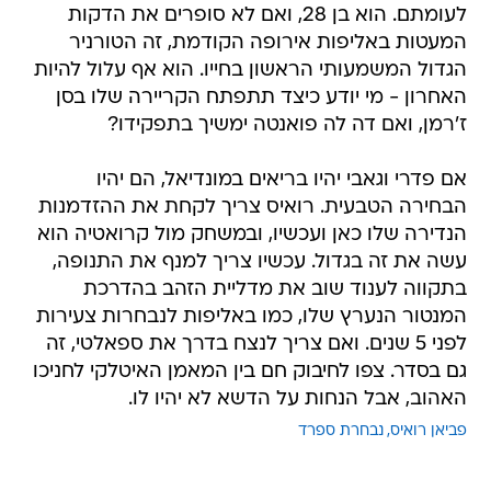
לעומתם. הוא בן 28, ואם לא סופרים את הדקות
המעטות באליפות אירופה הקודמת, זה הטורניר
הגדול המשמעותי הראשון בחייו. הוא אף עלול להיות
האחרון - מי יודע כיצד תתפתח הקריירה שלו בסן
ז'רמן, ואם דה לה פואנטה ימשיך בתפקידו?
אם פדרי וגאבי יהיו בריאים במונדיאל, הם יהיו
הבחירה הטבעית. רואיס צריך לקחת את ההזדמנות
הנדירה שלו כאן ועכשיו, ובמשחק מול קרואטיה הוא
עשה את זה בגדול. עכשיו צריך למנף את התנופה,
בתקווה לענוד שוב את מדליית הזהב בהדרכת
המנטור הנערץ שלו, כמו באליפות לנבחרות צעירות
לפני 5 שנים. ואם צריך לנצח בדרך את ספאלטי, זה
גם בסדר. צפו לחיבוק חם בין המאמן האיטלקי לחניכו
האהוב, אבל הנחות על הדשא לא יהיו לו.
פביאן רואיס
נבחרת ספרד