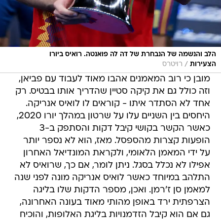
הלב והנשמה של הנבחרת של דה לה פואנטה. רואיס ביורו
/
הצעירות
רויטרס
מובן כי רוב המאמנים אהבו מאוד לעבוד עם פביאן,
וזה כולל גם את קיקה סטיין שהדריך אותו בבטיס. רק
אחד לא הסתדר איתו - קוראים לו לואיס אנריקה.
היחסים בין השניים עלו על שרטון במהלך יורו 2020,
כאשר הקשר בקושי קיבל דקות והסתפק ב-3
הופעות קצרות מהספסל. מאז, הוא לא נספר יותר
על ידי המאמן הלאומי, ולקראת המונדיאל האחרון
אפילו לא נכלל בסגל. ניתן לומר, אם כך, שרואיס לא
התלהב במיוחד כאשר לואיס אנריקה מונה לפני שנה
למאמן סן ז'רמן. ואכן, מספר הדקות שלו בליגה
הצרפתית ירד באופן מהותי מאוד בעונה האחרונה,
גם אם הוא קיבל הזדמנויות בליגת האלופות, והוכיח