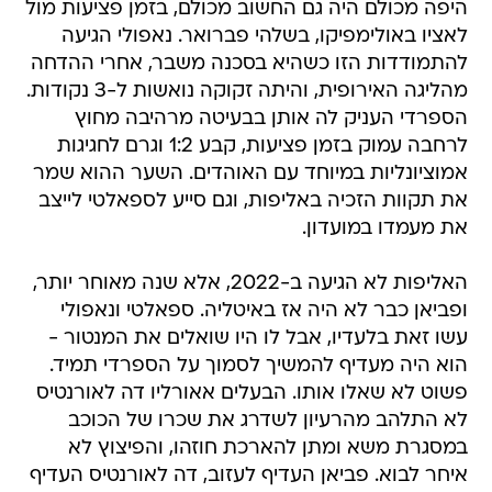
היפה מכולם היה גם החשוב מכולם, בזמן פציעות מול
לאציו באולימפיקו, בשלהי פברואר. נאפולי הגיעה
להתמודדות הזו כשהיא בסכנה משבר, אחרי ההדחה
מהליגה האירופית, והיתה זקוקה נואשות ל-3 נקודות.
הספרדי העניק לה אותן בבעיטה מרהיבה מחוץ
לרחבה עמוק בזמן פציעות, קבע 1:2 וגרם לחגיגות
אמוציונליות במיוחד עם האוהדים. השער ההוא שמר
את תקוות הזכיה באליפות, וגם סייע לספאלטי לייצב
את מעמדו במועדון.
האליפות לא הגיעה ב-2022, אלא שנה מאוחר יותר,
ופביאן כבר לא היה אז באיטליה. ספאלטי ונאפולי
עשו זאת בלעדיו, אבל לו היו שואלים את המנטור -
הוא היה מעדיף להמשיך לסמוך על הספרדי תמיד.
פשוט לא שאלו אותו. הבעלים אאורליו דה לאורנטיס
לא התלהב מהרעיון לשדרג את שכרו של הכוכב
במסגרת משא ומתן להארכת חוזהו, והפיצוץ לא
איחר לבוא. פביאן העדיף לעזוב, דה לאורנטיס העדיף