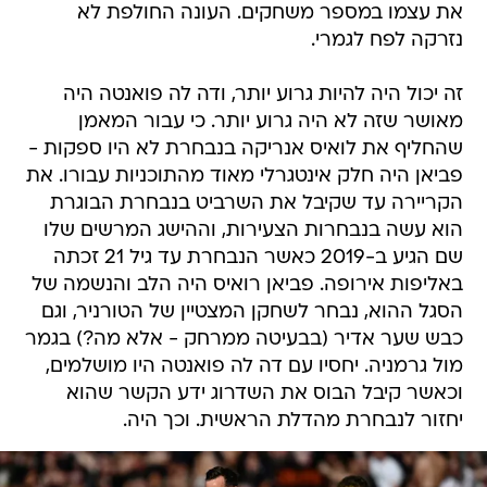
את עצמו במספר משחקים. העונה החולפת לא
נזרקה לפח לגמרי.
זה יכול היה להיות גרוע יותר, ודה לה פואנטה היה
מאושר שזה לא היה גרוע יותר. כי עבור המאמן
שהחליף את לואיס אנריקה בנבחרת לא היו ספקות -
פביאן היה חלק אינטגרלי מאוד מהתוכניות עבורו. את
הקריירה עד שקיבל את השרביט בנבחרת הבוגרת
הוא עשה בנבחרות הצעירות, וההישג המרשים שלו
שם הגיע ב-2019 כאשר הנבחרת עד גיל 21 זכתה
באליפות אירופה. פביאן רואיס היה הלב והנשמה של
הסגל ההוא, נבחר לשחקן המצטיין של הטורניר, וגם
כבש שער אדיר (בבעיטה ממרחק - אלא מה?) בגמר
מול גרמניה. יחסיו עם דה לה פואנטה היו מושלמים,
וכאשר קיבל הבוס את השדרוג ידע הקשר שהוא
יחזור לנבחרת מהדלת הראשית. וכך היה.