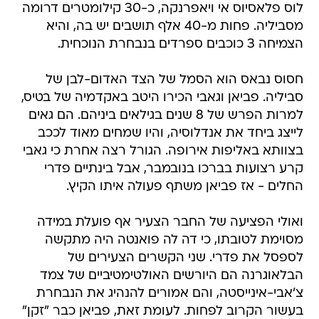
לוס פלאסיוס אי ויאפרנקה, כ-30 קילומטרים דרומה
מסביליה. פחות מ-40 אלף תושבים יש בה, והיא
הצמיחה 3 כוכבים ספרדים בנבחרת הנוכחית.
חסוס נבאס הוא הסמל של הצד האדום-לבן של
סביליה. פביאן וגאבי הכירו היטב באקדמיה של בטיס,
למרות הפרש של 8 שנים בגילאים ביניהם. הם גאים
לייצג ביחד את אנדלוסיה, והיו שמחים מאוד לככב
בצוותא באליפות אירופה. הגורל רצה אחרת כי גאבי
קרע רצועות בברכו בנובמבר, אבל בינתיים פדרי
החלים - אז פביאן משתף פעולה איתו הקיץ.
ואולי הפציעה של החבר הצעיר אף פועלת במידה
מסוימת לטובתו, כי דה לה פואנטה היה מתקשה
לספסל את פדרי. שני הקשרים הצעירים של
הבלאוגרנה הם היורשים האולטימטיביים של צמד
צ'אבי-אינייסטה, והם אמורים להנהיג את הנבחרת
בעשור הקרוב לפחות. לעומת זאת, פביאן כבר "זקן"